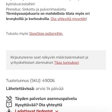
kylmävarastoihin!
Pinnoitus: Sinkattu ja pulverimaalattu
Törmäyssuojakaaria on mahdollista tilata myös eri
leveyksillä ja korkeuksilla.
Ota yhteyttä myyntiin
!
Tutustu myös
SlowStop pollareihin.
Kirjautuneena saat näkyviin määräalennukset ja
yrityskohtaiset alennukset
Tilaa tunnukset
Tuotetunnus (SKU):
49006
Lähetettävissä:
arvio 14 päivää
Täyden palvelun asennuspalvelu
Kysyttävää? Ota yhteyttä
Ladattavat tiedostot