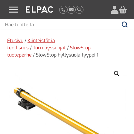
?
elpac.fi
Hae
Hae
tuotteita
Etusivu
/
Kiinteistöt ja
teollisuus
/
Törmäyssuojat
/
SlowStop
tuoteperhe
/ SlowStop hyllysuoja tyyppi 1