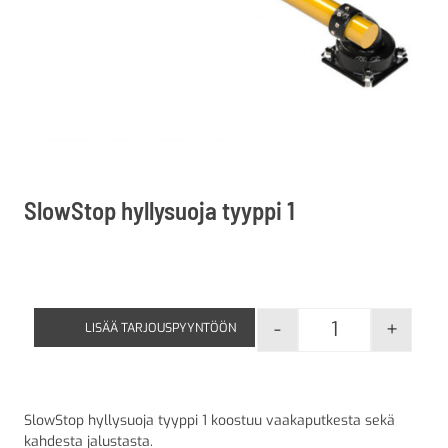
SlowStop hyllysuoja tyyppi 1
-
+
LISÄÄ TARJOUSPYYNTÖÖN
SlowStop hylly
SlowStop hyllysuoja tyyppi 1 koostuu vaakaputkesta sekä
kahdesta jalustasta.