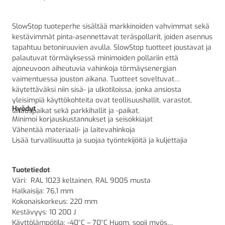
SlowStop tuoteperhe sisältää markkinoiden vahvimmat sekä
kestävimmät pinta-asennettavat teräspollarit, joiden asennus
tapahtuu betoniruuvien avulla. SlowStop tuotteet joustavat ja
palautuvat törmäyksessä minimoiden pollariin että
ajoneuvoon aiheutuvia vahinkoja törmäysenergian
vaimentuessa jouston aikana. Tuotteet soveltuvat
käytettäväksi niin sisä- ja ulkotiloissa, jonka ansiosta
yleisimpiä käyttökohteita ovat teollisuushallit, varastot,
Hyödyt
latauspaikat sekä parkkihallit ja -paikat.
Minimoi korjauskustannukset ja seisokkiajat
Vähentää materiaali‑ ja laitevahinkoja
Lisää turvallisuutta ja suojaa työntekijöitä ja kuljettajia
Tuotetiedot
Väri:
RAL 1023 keltainen, RAL 9005 musta
Halkaisija:
76,1 mm
Kokonaiskorkeus:
220 mm
Kestävyys: 10 200 J
Käyttölämpötila: -40°C – 70°C Huom. sopii myös