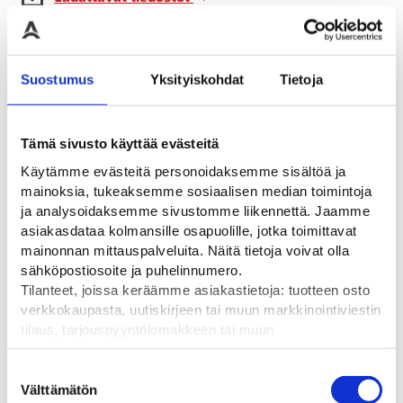
ARVIOT
Suostumus
Yksityiskohdat
Tietoja
Tämä sivusto käyttää evästeitä
Tutustu myös
Käytämme evästeitä personoidaksemme sisältöä ja
mainoksia, tukeaksemme sosiaalisen median toimintoja
ja analysoidaksemme sivustomme liikennettä. Jaamme
asiakasdataa kolmansille osapuolille, jotka toimittavat
mainonnan mittauspalveluita. Näitä tietoja voivat olla
sähköpostiosoite ja puhelinnumero.
Tilanteet, joissa keräämme asiakastietoja: tuotteen osto
verkkokaupasta, uutiskirjeen tai muun markkinointiviestin
tilaus, tarjouspyyntölomakkeen tai muun
yhteydenottolomakkeen lähettäminen, käyttäjätilin
luominen, muut tilanteet, joissa kerätään ylläoleva tieto ja
Suostumuksen
pyydetään erillinen suostumus tiedon käyttämiseen
Välttämätön
valinta
SlowStop IronFlex
SlowStop
Slo