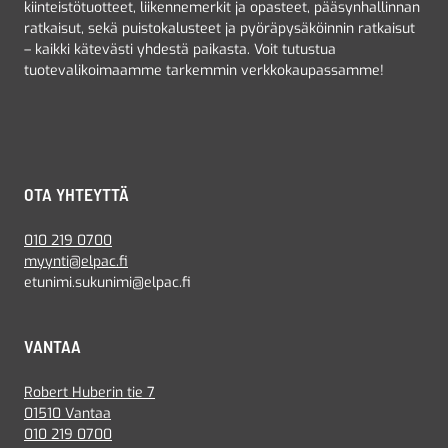
kiinteistötuotteet, liikennemerkit ja opasteet, pääsynhallinnan
ratkaisut, sekä puistokalusteet ja pyöräpysäköinnin ratkaisut
– kaikki kätevästi yhdestä paikasta. Voit tutustua
tuotevalikoimaamme tarkemmin verkkokaupassamme!
OTA YHTEYTTÄ
010 219 0700
myynti@elpac.fi
etunimi.sukunimi@elpac.fi
VANTAA
Robert Huberin tie 7
01510 Vantaa
010 219 0700