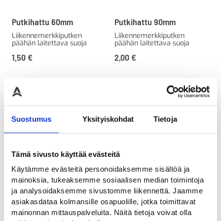
Putkihattu 60mm
Putkihattu 90mm
Liikennemerkkiputken
Liikennemerkkiputken
päähän laitettava suoja
päähän laitettava suoja
1,50
€
2,00
€
Suostumus
Yksityiskohdat
Tietoja
Tämä sivusto käyttää evästeitä
Käytämme evästeitä personoidaksemme sisältöä ja
mainoksia, tukeaksemme sosiaalisen median toimintoja
ja analysoidaksemme sivustomme liikennettä. Jaamme
asiakasdataa kolmansille osapuolille, jotka toimittavat
Suojakaulus 114 mm
Suojakaulus 90 mm
mainonnan mittauspalveluita. Näitä tietoja voivat olla