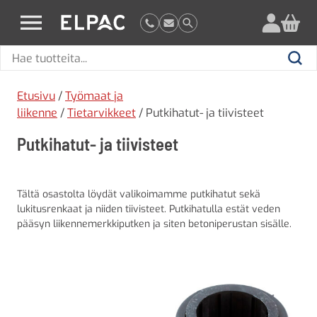
?
elpac.fi
Hae
Hae
tuotteita
Etusivu
/
Työmaat ja
liikenne
/
Tietarvikkeet
/ Putkihatut- ja tiivisteet
Putkihatut- ja tiivisteet
Tältä osastolta löydät valikoimamme putkihatut sekä
lukitusrenkaat ja niiden tiivisteet. Putkihatulla estät veden
pääsyn liikennemerkkiputken ja siten betoniperustan sisälle.