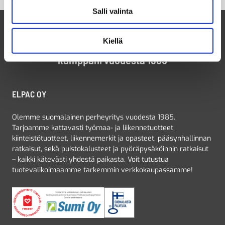
Salli valinta
Kiellä
Suomalainen perheyritys ja luotettava
kumppani vuodesta 1985
ELPAC OY
Olemme suomalainen perheyritys vuodesta 1985.
Tarjoamme kattavasti työmaa- ja liikennetuotteet,
kiinteistötuotteet, liikennemerkit ja opasteet, pääsynhallinnan
ratkaisut, sekä puistokalusteet ja pyöräpysäköinnin ratkaisut
– kaikki kätevästi yhdestä paikasta. Voit tutustua
tuotevalikoimaamme tarkemmin verkkokaupassamme!