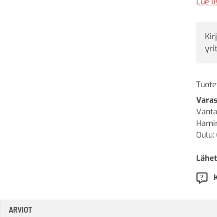
beton
Lue l
Kir
yri
Tuote
Varas
Vanta
Hamin
Oulu: 
Lähet
ARVIOT