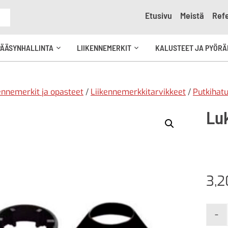
Etusivu
Meistä
Refe
e
PÄÄSYNHALLINTA
LIIKENNEMERKIT
KALUSTEET JA PYÖRÄ
Avaa
Avaa
kko
alavalikko
alavalikko
ennemerkit ja opasteet
/
Liikennemerkkitarvikkeet
/
Putkihatut
Lu
3,
-