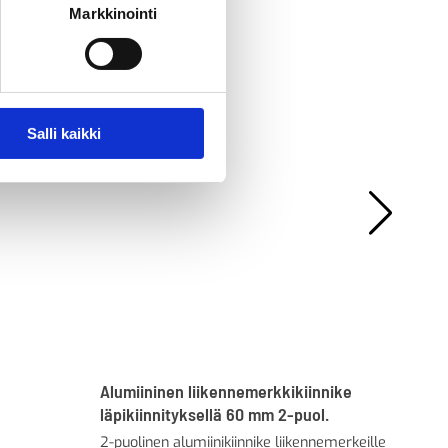
Markkinointi
Salli kaikki
Alumiininen liikennemerkkikiinnike
Alu
läpikiinnityksellä 60 mm 2-puol.
reu
2-puolinen alumiinikiinnike liikennemerkeille
1-p