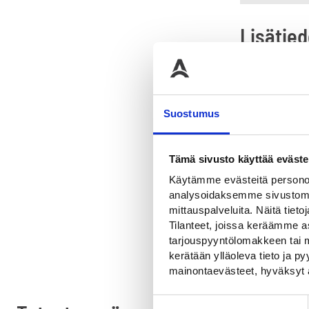
Lisätied
Paino
Halkaisi
Suostumus
Korkeu
Tämä sivusto käyttää eväste
Levey
Käytämme evästeitä personoi
Materiaa
analysoidaksemme sivustomme
mittauspalveluita. Näitä tieto
Tilanteet, joissa keräämme as
tarjouspyyntölomakkeen tai m
kerätään ylläoleva tieto ja 
mainontaevästeet, hyväksyt 
Suostumuksen