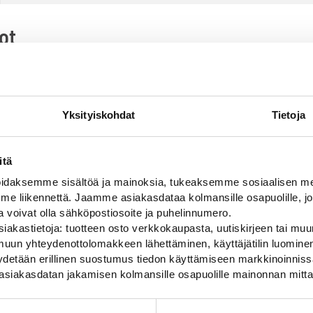
ot
0,092 kg (kilogramma)
ja
114
Yksityiskohdat
Tietoja
s
50
itä
s
130
daksemme sisältöä ja mainoksia, tukeaksemme sosiaalisen med
li
Muovi
 liikennettä. Jaamme asiakasdataa kolmansille osapuolille, jo
ja voivat olla sähköpostiosoite ja puhelinnumero.
iakastietoja: tuotteen osto verkkokaupasta, uutiskirjeen tai muun
uun yhteydenottolomakkeen lähettäminen, käyttäjätilin luominen,
pyydetään erillinen suostumus tiedon käyttämiseen markkinoinni
asiakasdatan jakamisen kolmansille osapuolille mainonnan mitta