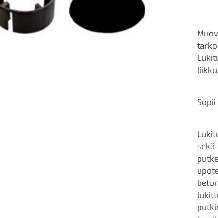
Muov
tarko
Lukit
liikk
Sopii
Lukit
sekä 
putke
upote
beton
lukit
putki