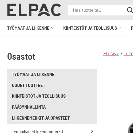
?
Hae
Ha
tuotteita
elpac.fi
TYÖMAAT JA LIIKENNE
KIINTEISTÖT JA TEOLLISUUS
Avaa
Avaa
alavalikko
alavali
Etusivu
/
Liik
Osastot
TYÖMAAT JA LIIKENNE
UUDET TUOTTEET
KIINTEISTÖT JA TEOLLISUUS
PÄÄSYNHALLINTA
LIIKENNEMERKIT JA OPASTEET
Työnaikaiset liikennemerkit