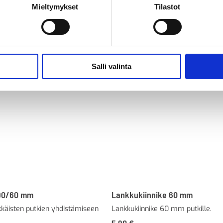
Mieltymykset
Tilastot
Salli valinta
 90/60 mm
Lankkukiinnike 60 mm
kkäisten putkien yhdistämiseen
Lankkukiinnike 60 mm putkille.
5,90
€