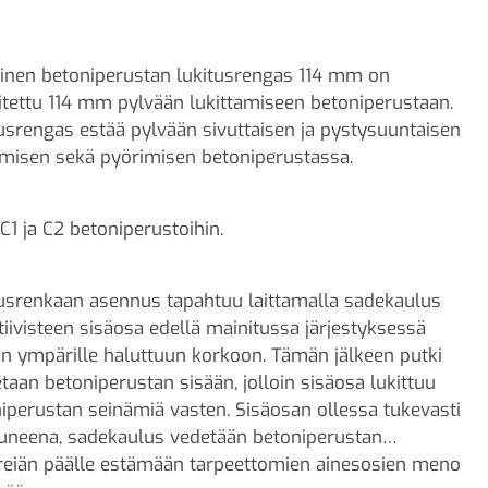
inen betoniperustan lukitusrengas 114 mm on
itettu 114 mm pylvään lukittamiseen betoniperustaan.
usrengas estää pylvään sivuttaisen ja pystysuuntaisen
umisen sekä pyörimisen betoniperustassa.
 C1 ja C2 betoniperustoihin.
usrenkaan asennus tapahtuu laittamalla sadekaulus
tiivisteen sisäosa edellä mainitussa järjestyksessä
n ympärille haluttuun korkoon. Tämän jälkeen putki
taan betoniperustan sisään, jolloin sisäosa lukittuu
iperustan seinämiä vasten. Sisäosan ollessa tukevasti
tuneena, sadekaulus vedetään betoniperustan
reiän päälle estämään tarpeettomien ainesosien meno