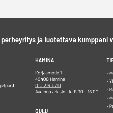
perheyritys ja luotettava kumppani 
HAMINA
TI
Korjaamotie 1
› M
49400 Hamina
› Y
elpac.fi
010 219 0710
› R
Avoinna arkisin klo 8.00 – 16.00
› M
› P
OULU