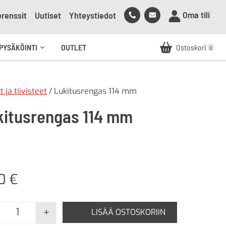
Soita
Lähetä
Oma tili
renssit
Uutiset
Yhteystiedot
meille
sähköpostia
meille
PYSÄKÖINTI
OUTLET
Ostoskori
0
Avaa
alavalikko
 ja tiivisteet
/ Lukitusrengas 114 mm
kitusrengas 114 mm
20
€
+
LISÄÄ OSTOSKORIIN
Lukitusrengas 114 mm määrä