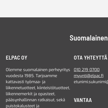
Suomalainen 
ELPAC OY
OTA YHTEYTTÄ
Olemme suomalainen perheyritys
010 219 0700
vuodesta 1985. Tarjoamme
myynti@elpac.fi
kattavasti työmaa- ja
etunimi.sukunimi@
liikennetuotteet, kiinteistötuotteet,
liikennemerkit ja opasteet,
VANTAA
pääsynhallinnan ratkaisut, sekä
puistokalusteet ja