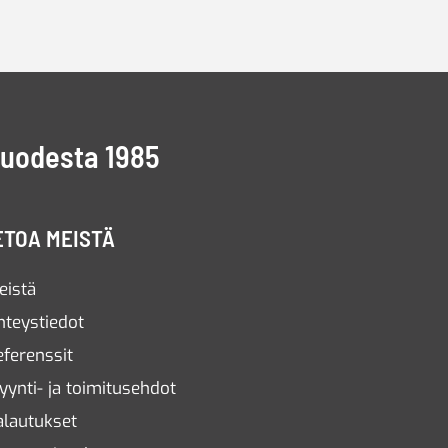
vuodesta 1985
ETOA MEISTÄ
eistä
hteystiedot
eferenssit
yynti- ja toimitusehdot
alautukset