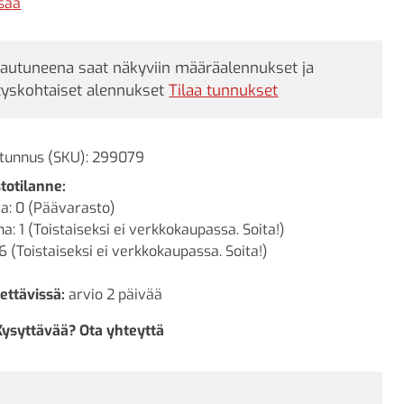
iperustan sisään.
isää
jautuneena saat näkyviin määräalennukset ja
tyskohtaiset alennukset
Tilaa tunnukset
tunnus (SKU):
299079
totilanne:
a: 0 (Päävarasto)
a: 1 (Toistaiseksi ei verkkokaupassa. Soita!)
6 (Toistaiseksi ei verkkokaupassa. Soita!)
ettävissä:
arvio 2 päivää
Kysyttävää? Ota yhteyttä