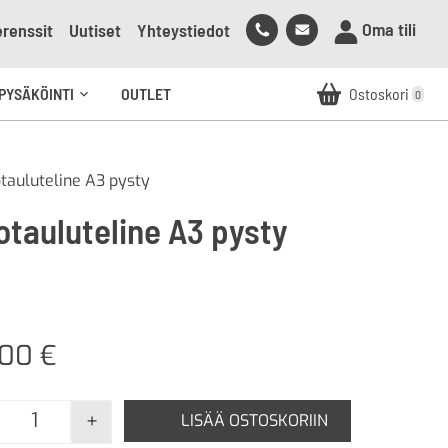
Soita
Lähetä
Oma tili
renssit
Uutiset
Yhteystiedot
meille
sähköpostia
meille
PYSÄKÖINTI
OUTLET
Ostoskori
0
Avaa
alavalikko
otauluteline A3 pysty
otauluteline A3 pysty
,00
€
+
LISÄÄ OSTOSKORIIN
Infotauluteline A3 pysty määrä