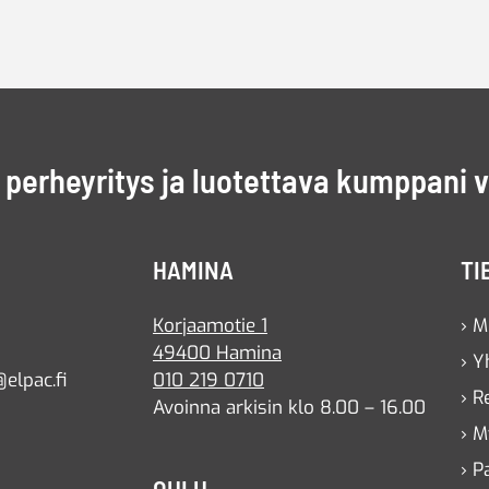
perheyritys ja luotettava kumppani 
HAMINA
TI
Korjaamotie 1
› M
49400 Hamina
› Y
elpac.fi
010 219 0710
› R
Avoinna arkisin klo 8.00 – 16.00
› M
› P