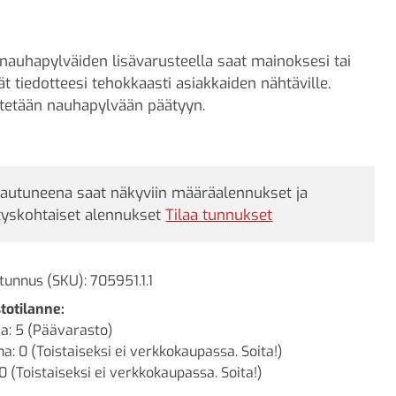
 nauhapylväiden lisävarusteella saat mainoksesi tai
ät tiedotteesi tehokkaasti asiakkaiden nähtäville.
itetään nauhapylvään päätyyn.
jautuneena saat näkyviin määräalennukset ja
tyskohtaiset alennukset
Tilaa tunnukset
tunnus (SKU):
705951.1.1
totilanne:
a: 5 (Päävarasto)
a: 0 (Toistaiseksi ei verkkokaupassa. Soita!)
0 (Toistaiseksi ei verkkokaupassa. Soita!)