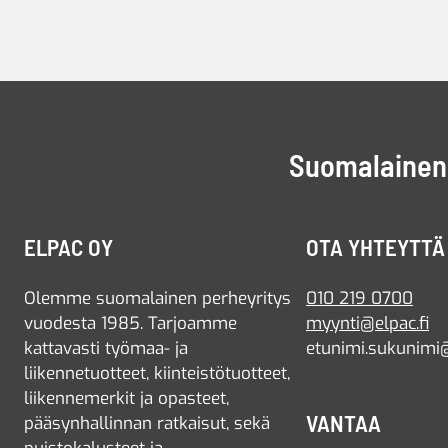
Suomalainen 
ELPAC OY
OTA YHTEYTTÄ
Olemme suomalainen perheyritys
010 219 0700
vuodesta 1985. Tarjoamme
myynti@elpac.fi
kattavasti työmaa- ja
etunimi.sukunimi@
liikennetuotteet, kiinteistötuotteet,
liikennemerkit ja opasteet,
VANTAA
pääsynhallinnan ratkaisut, sekä