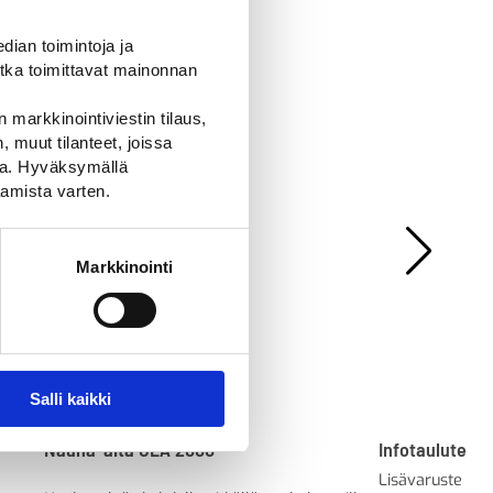
ian toimintoja ja
tka toimittavat mainonnan
 markkinointiviestin tilaus,
 muut tilanteet, joissa
ssa. Hyväksymällä
amista varten.
Markkinointi
Salli kaikki
Nauha-aita GLA 2000
Infotaulutelin
Lisävaruste na