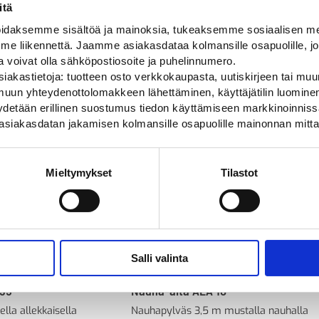
itä
daksemme sisältöä ja mainoksia, tukeaksemme sosiaalisen med
 liikennettä. Jaamme asiakasdataa kolmansille osapuolille, jo
ja voivat olla sähköpostiosoite ja puhelinnumero.
iakastietoja: tuotteen osto verkkokaupasta, uutiskirjeen tai muun
uun yhteydenottolomakkeen lähettäminen, käyttäjätilin luominen,
pyydetään erillinen suostumus tiedon käyttämiseen markkinoinni
asiakasdatan jakamisen kolmansille osapuolille mainonnan mitta
Mieltymykset
Tilastot
Salli valinta
 95
Nauha-aita ALA 10
lla allekkaisella
Nauhapylväs 3,5 m mustalla nauhalla