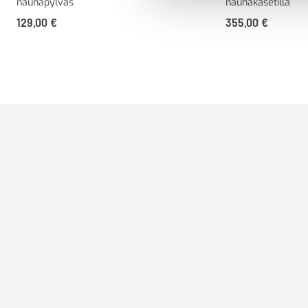
nauhapylväs
nauhakasetilla
129,00
€
355,00
€