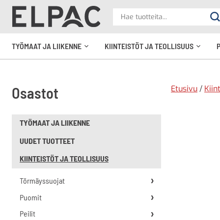
?
Hae
Ha
tuotteita
elpac.fi
TYÖMAAT JA LIIKENNE
KIINTEISTÖT JA TEOLLISUUS
Avaa
Avaa
alavalikko
alavali
Etusivu
/
Kiin
Osastot
TYÖMAAT JA LIIKENNE
UUDET TUOTTEET
KIINTEISTÖT JA TEOLLISUUS
Törmäyssuojat
Puomit
Peilit