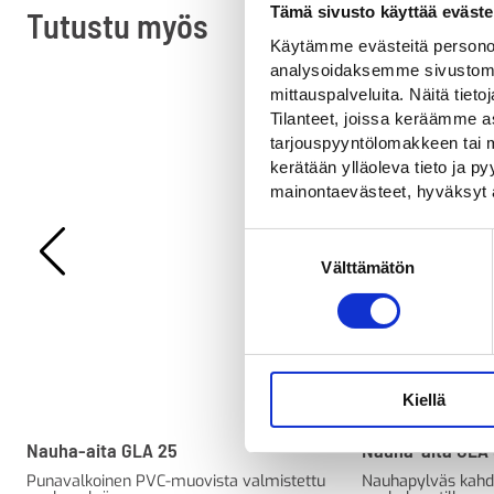
Tämä sivusto käyttää eväste
Tutustu myös
Käytämme evästeitä personoi
analysoidaksemme sivustomme
mittauspalveluita. Näitä tieto
Tilanteet, joissa keräämme as
tarjouspyyntölomakkeen tai m
kerätään ylläoleva tieto ja 
mainontaevästeet, hyväksyt 
Suostumuksen
Välttämätön
valinta
Kiellä
Nauha-aita GLA 25
Nauha-aita GLA
Punavalkoinen PVC-muovista valmistettu
Nauhapylväs kahde