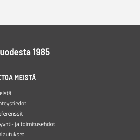
vuodesta 1985
ETOA MEISTÄ
eistä
hteystiedot
eferenssit
yynti- ja toimitusehdot
alautukset