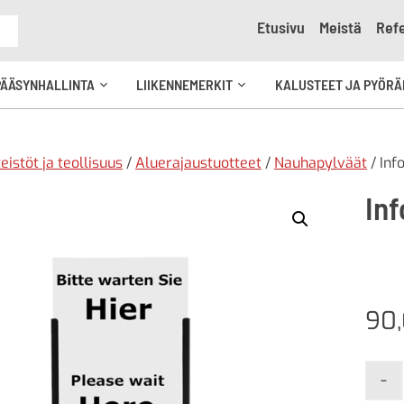
Etusivu
Meistä
Refe
e
PÄÄSYNHALLINTA
LIIKENNEMERKIT
KALUSTEET JA PYÖRÄ
Avaa
Avaa
kko
alavalikko
alavalikko
teistöt ja teollisuus
/
Aluerajaustuotteet
/
Nauhapylväät
/ Inf
Inf
90
-