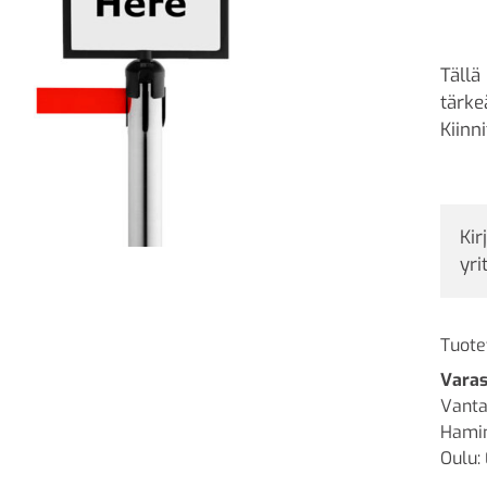
Tällä
tärke
Kiinn
Kir
yri
Tuote
Varas
Vanta
Hamin
Oulu: 