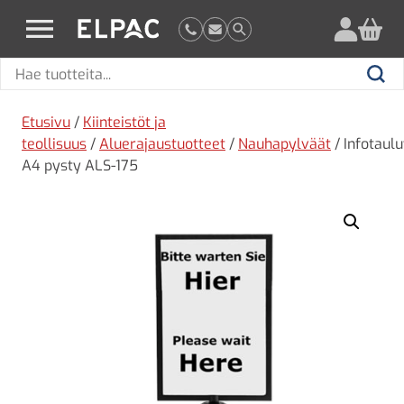
?
elpac.fi
Hae
Hae
tuotteita
Etusivu
/
Kiinteistöt ja
teollisuus
/
Aluerajaustuotteet
/
Nauhapylväät
/ Infotaulu
A4 pysty ALS-175