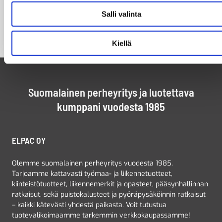
Salli valinta
Kiellä
Suomalainen perheyritys ja luotettava
kumppani vuodesta 1985
ELPAC OY
Olemme suomalainen perheyritys vuodesta 1985.
Tarjoamme kattavasti työmaa- ja liikennetuotteet,
kiinteistötuotteet, liikennemerkit ja opasteet, pääsynhallinnan
ratkaisut, sekä puistokalusteet ja pyöräpysäköinnin ratkaisut
– kaikki kätevästi yhdestä paikasta. Voit tutustua
tuotevalikoimaamme tarkemmin verkkokaupassamme!