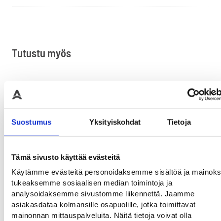
Tutustu myös
Suostumus
Yksityiskohdat
Tietoja
Tämä sivusto käyttää evästeitä
Käytämme evästeitä personoidaksemme sisältöä ja mainoks
Nauha-aita ALA 10
Infotauluteline A3 vaaka
Na
tukeaksemme sosiaalisen median toimintoja ja
GLS 45
analysoidaksemme sivustomme liikennettä. Jaamme
Nauhapylväs 3,5 m mustalla
Nau
nauhalla
asiakasdataa kolmansille osapuolille, jotka toimittavat
Lisävaruste
26
mainonnan mittauspalveluita. Näitä tietoja voivat olla
nauhapylvääseen
135,00
€