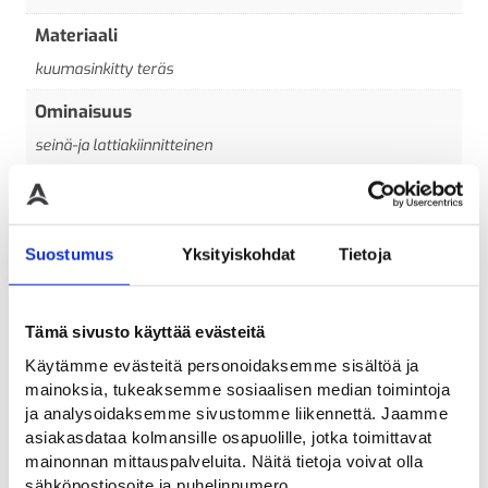
Materiaali
kuumasinkitty teräs
Ominaisuus
seinä-ja lattiakiinnitteinen
Pakkauskoko
1
Suostumus
Yksityiskohdat
Tietoja
Väri
Keltainen/musta
Tämä sivusto käyttää evästeitä
Pituus
Käytämme evästeitä personoidaksemme sisältöä ja
300
mainoksia, tukeaksemme sosiaalisen median toimintoja
ja analysoidaksemme sivustomme liikennettä. Jaamme
asiakasdataa kolmansille osapuolille, jotka toimittavat
mainonnan mittauspalveluita. Näitä tietoja voivat olla
sähköpostiosoite ja puhelinnumero.