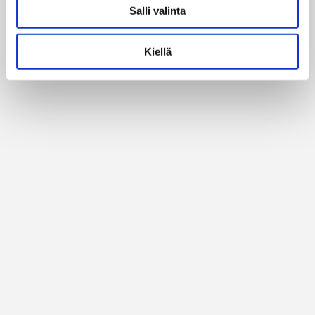
Alan parhaat merkit
Salli valinta
Kiellä