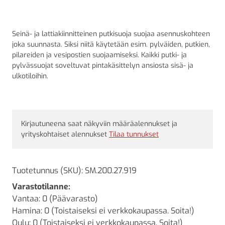
Seinä- ja lattiakiinnitteinen putkisuoja suojaa asennuskohteen
joka suunnasta. Siksi niitä käytetään esim. pylväiden, putkien,
pilareiden ja vesipostien suojaamiseksi. Kaikki putki- ja
pylvässuojat soveltuvat pintakäsittelyn ansiosta sisä- ja
ulkotiloihin.
Kirjautuneena saat näkyviin määräalennukset ja
yrityskohtaiset alennukset
Tilaa tunnukset
Tuotetunnus (SKU):
SM.200.27.919
Varastotilanne:
Vantaa: 0 (Päävarasto)
Hamina: 0 (Toistaiseksi ei verkkokaupassa. Soita!)
Oulu: 0 (Toistaiseksi ei verkkokaupassa. Soita!)