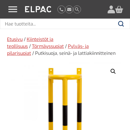
?
elpac.fi
Hae
Hae
tuotteita
Etusivu
/
Kiinteistöt ja
teollisuus
/
Törmäyssuojat
/
Pylväs- ja
pilarisuojat
/ Putkisuoja, seinä- ja lattiakiinnitteinen