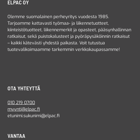
ELPAC OY
Olemme suomalainen perheyritys vuodesta 1985.
Tarjoamme kattavasti työmaa- ja liikennetuotteet,
kiinteistötuotteet, liikennemerkit ja opasteet, pääsynhallinnan
ratkaisut, sekä puistokalusteet ja pyöräpysäköinnin ratkaisut
– kaikki kätevästi yhdestä paikasta. Voit tutustua
tuotevalikoimaamme tarkemmin verkkokaupassamme!
OTA YHTEYTTÄ
010 219 0700
myynti@elpac.fi
etunimi.sukunimi@elpac.fi
VANTAA