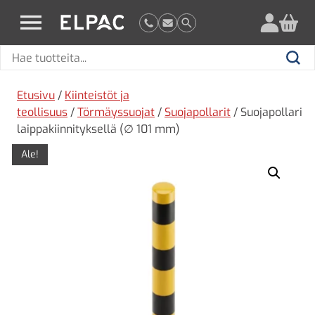
?
elpac.fi
Hae
Hae
tuotteita
Etusivu
/
Kiinteistöt ja
teollisuus
/
Törmäyssuojat
/
Suojapollarit
/ Suojapollari
laippakiinnityksellä (∅ 101 mm)
Ale!