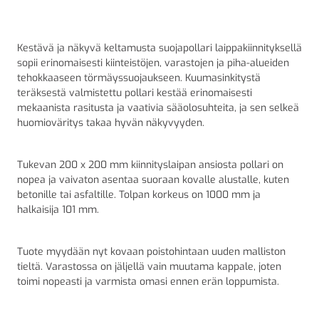
125,00 €156,88 €.
83,99 €105,41 €.
Kestävä ja näkyvä keltamusta suojapollari laippakiinnityksellä
sopii erinomaisesti kiinteistöjen, varastojen ja piha-alueiden
tehokkaaseen törmäyssuojaukseen. Kuumasinkitystä
teräksestä valmistettu pollari kestää erinomaisesti
mekaanista rasitusta ja vaativia sääolosuhteita, ja sen selkeä
huomioväritys takaa hyvän näkyvyyden.
Tukevan 200 x 200 mm kiinnityslaipan ansiosta pollari on
nopea ja vaivaton asentaa suoraan kovalle alustalle, kuten
betonille tai asfaltille. Tolpan korkeus on 1000 mm ja
halkaisija 101 mm.
Tuote myydään nyt kovaan poistohintaan uuden malliston
tieltä. Varastossa on jäljellä vain muutama kappale, joten
toimi nopeasti ja varmista omasi ennen erän loppumista.