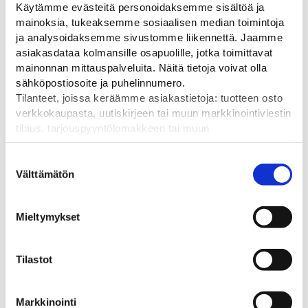
Käytämme evästeitä personoidaksemme sisältöä ja
kuumasinkitty teräs
mainoksia, tukeaksemme sosiaalisen median toimintoja
Ominaisuus
ja analysoidaksemme sivustomme liikennettä. Jaamme
asiakasdataa kolmansille osapuolille, jotka toimittavat
Laipallinen
mainonnan mittauspalveluita. Näitä tietoja voivat olla
sähköpostiosoite ja puhelinnumero.
Väri
Tilanteet, joissa keräämme asiakastietoja: tuotteen osto
Keltainen/musta
verkkokaupasta, uutiskirjeen tai muun markkinointiviestin
tilaus, tarjouspyyntölomakkeen tai muun
yhteydenottolomakkeen lähettäminen, käyttäjätilin
luominen, muut tilanteet, joissa kerätään ylläoleva tieto ja
Suostumuksen
pyydetään erillinen suostumus tiedon käyttämiseen
Välttämätön
valinta
Tutustu myös
markkinoinnissa. Hyväksymällä mainontaevästeet,
hyväksyt asiakasdatan jakamisen kolmansille osapuolille
Mieltymykset
mainonnan mittaamista varten.
Ale!
Tilastot
Markkinointi