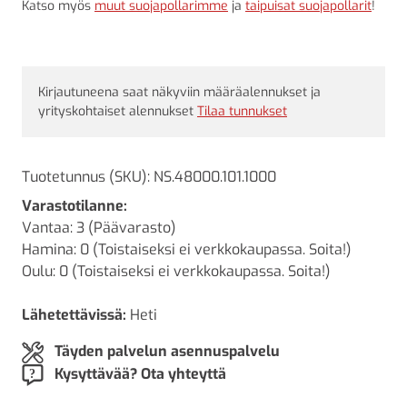
Katso myös
muut suojapollarimme
ja
taipuisat suojapollarit
!
Kirjautuneena saat näkyviin määräalennukset ja
yrityskohtaiset alennukset
Tilaa tunnukset
Tuotetunnus (SKU):
NS.48000.101.1000
Varastotilanne:
Vantaa: 3 (Päävarasto)
Hamina: 0 (Toistaiseksi ei verkkokaupassa. Soita!)
Oulu: 0 (Toistaiseksi ei verkkokaupassa. Soita!)
Lähetettävissä:
Heti
Täyden palvelun asennuspalvelu
Kysyttävää? Ota yhteyttä