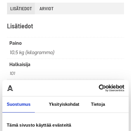
LISÄTIEDOT
ARVIOT
Lisätiedot
Paino
10,5 kg (kilogramma)
Halkaisija
101
Korkeus
1000
Suostumus
Yksityiskohdat
Tietoja
Leveys
200
Tämä sivusto käyttää evästeitä
Materiaali