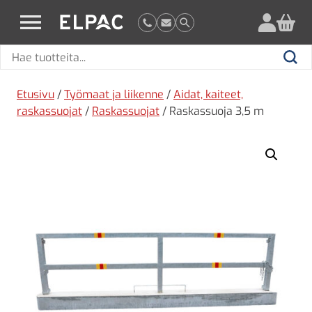
?
elpac.fi
Hae
Hae
tuotteita
Etusivu
/
Työmaat ja liikenne
/
Aidat, kaiteet,
raskassuojat
/
Raskassuojat
/ Raskassuoja 3,5 m