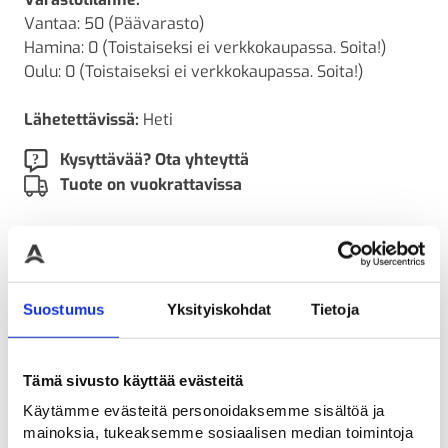
Vantaa: 50 (Päävarasto)
Hamina: 0 (Toistaiseksi ei verkkokaupassa. Soita!)
Oulu: 0 (Toistaiseksi ei verkkokaupassa. Soita!)
Lähetettävissä:
Heti
Kysyttävää? Ota yhteyttä
Tuote on vuokrattavissa
LISÄTIEDOT
ARVIOT
Lisätiedot
Suostumus
Yksityiskohdat
Tietoja
Paino
Tämä sivusto käyttää evästeitä
525 kg (kilogramma)
Käytämme evästeitä personoidaksemme sisältöä ja
mainoksia, tukeaksemme sosiaalisen median toimintoja
Pituus