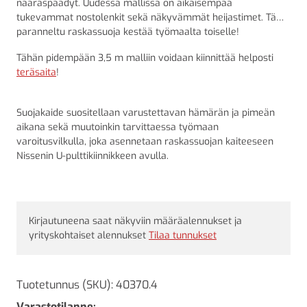
naaraspäädyt. Uudessa mallissa on aikaisempaa
tukevammat nostolenkit sekä näkyvämmät heijastimet. Tämä
paranneltu raskassuoja kestää työmaalta toiselle!
Tähän pidempään 3,5 m malliin voidaan kiinnittää helposti
teräsaita
!
Suojakaide suositellaan varustettavan hämärän ja pimeän
aikana sekä muutoinkin tarvittaessa työmaan
varoitusvilkulla, joka asennetaan raskassuojan kaiteeseen
Nissenin U-pulttikiinnikkeen avulla.
Kirjautuneena saat näkyviin määräalennukset ja
yrityskohtaiset alennukset
Tilaa tunnukset
Tuotetunnus (SKU):
40370.4
Varastotilanne: