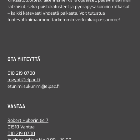
kiinteistötuotteet, liikennemerkit ja opasteet, pääsynhallinnan
ratkaisut, sekä puistokalusteet ja pyöräpysäköinnin ratkaisut
– kaikki kätevästi yhdestä paikasta. Voit tutustua
tuotevalikoimaamme tarkemmin verkkokaupassamme!
OTA YHTEYTTÄ
010 219 0700
myynti@elpac.fi
etunimi.sukunimi@elpac.fi
VANTAA
Robert Huberin tie 7
01510 Vantaa
010 219 0700