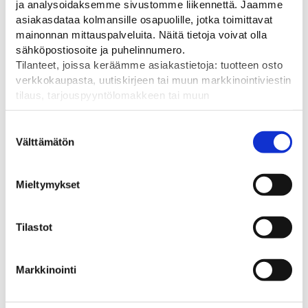
ja analysoidaksemme sivustomme liikennettä. Jaamme
3500
asiakasdataa kolmansille osapuolille, jotka toimittavat
mainonnan mittauspalveluita. Näitä tietoja voivat olla
sähköpostiosoite ja puhelinnumero.
Tilanteet, joissa keräämme asiakastietoja: tuotteen osto
verkkokaupasta, uutiskirjeen tai muun markkinointiviestin
Tutustu myös
tilaus, tarjouspyyntölomakkeen tai muun
yhteydenottolomakkeen lähettäminen, käyttäjätilin
luominen, muut tilanteet, joissa kerätään ylläoleva tieto ja
Suostumuksen
pyydetään erillinen suostumus tiedon käyttämiseen
Välttämätön
valinta
markkinoinnissa. Hyväksymällä mainontaevästeet,
hyväksyt asiakasdatan jakamisen kolmansille osapuolille
Mieltymykset
mainonnan mittaamista varten.
Tilastot
Markkinointi
Raskassuoja 3,0 m
RAKE teräsaita pyöreillä
Mella
kulmilla
Kuumasinkitystä teräksestä
Estä u
valmistettu raskassuoja
liikkum