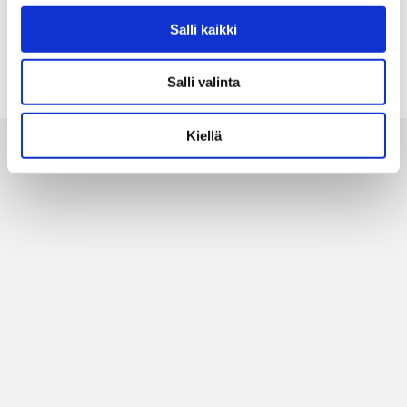
Teräsaita pyöreillä
yläkulmilla ja
579,00
€
93,00
Salli kaikki
kulmavahvikkeilla
57,00
€
Salli valinta
Kiellä
Alan parhaat merkit