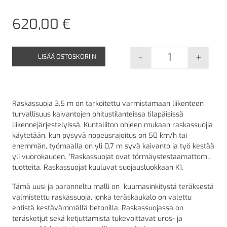
620,00
€
-
+
LISÄÄ OSTOSKORIIN
Raskassuoja 3
Raskassuoja 3,5 m on tarkoitettu varmistamaan liikenteen
turvallisuus kaivantojen ohitustilanteissa tilapäisissä
liikennejärjestelyissä. Kuntaliiton ohjeen mukaan raskassuojia
käytetään, kun pysyvä nopeusrajoitus on 50 km/h tai
enemmän, työmaalla on yli 0,7 m syvä kaivanto ja työ kestää
yli vuorokauden. ”Raskassuojat ovat törmäystestaamattomia
tuotteita. Raskassuojat kuuluvat suojausluokkaan K1.
Tämä uusi ja paranneltu malli on kuumasinkitystä teräksestä
valmistettu raskassuoja, jonka teräskaukalo on valettu
entistä kestävämmällä betonilla. Raskassuojassa on
teräsketjut sekä ketjuttamista tukevoittavat uros- ja