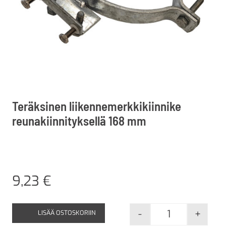
Teräksinen liikennemerkkikiinnike
reunakiinnityksellä 168 mm
9,23
€
-
+
LISÄÄ OSTOSKORIIN
Teräksinen lii