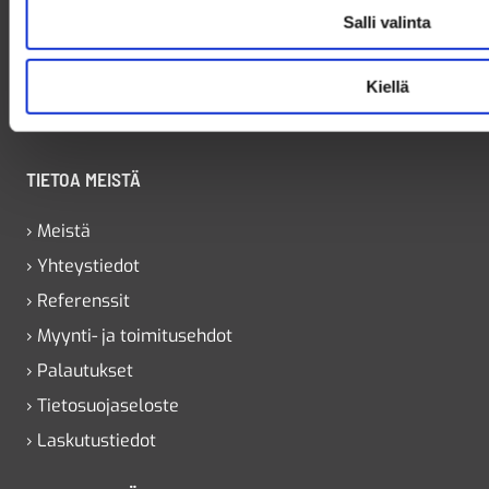
Salli valinta
Jaakolantie 2
90410 Oulu
Kiellä
010 219 0711
Avoinna arkisin klo 8.00 – 16.00
TIETOA MEISTÄ
› Meistä
› Yhteystiedot
› Referenssit
› Myynti- ja toimitusehdot
› Palautukset
› Tietosuojaseloste
› Laskutustiedot