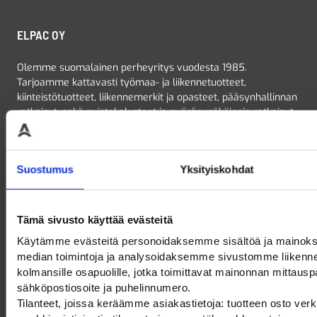
ELPAC OY
Olemme suomalainen perheyritys vuodesta 1985.
Tarjoamme kattavasti työmaa- ja liikennetuotteet,
kiinteistötuotteet, liikennemerkit ja opasteet, pääsynhallinnan
ratkaisut, sekä puistokalusteet ja pyöräpysäköinnin ratkaisut
– kaikki kätevästi yhdestä paikasta. Voit tutustua
tuotevalikoimaamme tarkemmin verkkokaupassamme!
Suostumus
Yksityiskohdat
Tämä sivusto käyttää evästeitä
OTA YHTEYTTÄ
Käytämme evästeitä personoidaksemme sisältöä ja mainoks
median toimintoja ja analysoidaksemme sivustomme liikenn
010 219 0700
kolmansille osapuolille, jotka toimittavat mainonnan mittauspal
myynti@elpac.fi
sähköpostiosoite ja puhelinnumero.
etunimi.sukunimi@elpac.fi
Tilanteet, joissa keräämme asiakastietoja: tuotteen osto ver