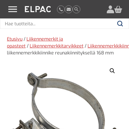
?
elpac.fi
Hae
Hae
tuotteita
Etusivu
/
Liikennemerkit ja
opasteet
/
Liikennemerkkitarvikkeet
/
Liikennemerkkikiin
liikennemerkkikiinnike reunakiinnityksellä 168 mm