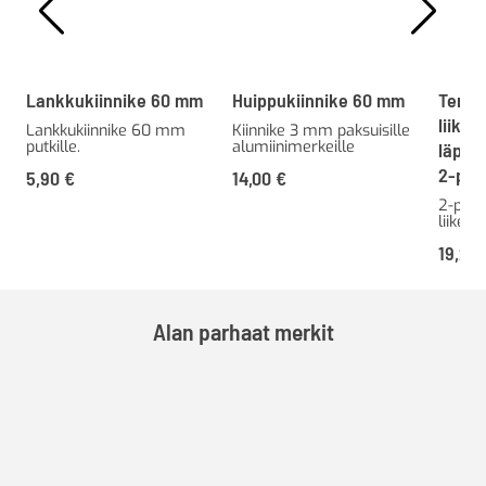
Lankkukiinnike 60 mm
Huippukiinnike 60 mm
Teräk
liike
Lankkukiinnike 60 mm
Kiinnike 3 mm paksuisille
putkille.
alumiinimerkeille
läpiki
2-puol
5,90
€
14,00
€
2-puol
liiken
19,20
Alan parhaat merkit