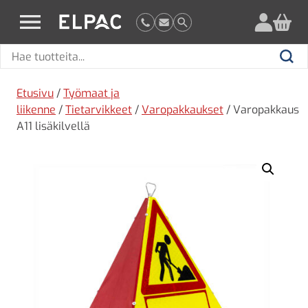
?
elpac.fi
Hae
Hae
tuotteita
Etusivu
/
Työmaat ja
liikenne
/
Tietarvikkeet
/
Varopakkaukset
/ Varopakkaus
A11 lisäkilvellä