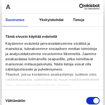
H 970 mm
Suostumus
Yksityiskohdat
Tietoja
Saatat myös pitää...
Tämä sivusto käyttää evästeitä
Käytämme evästeitä personoidaksemme sisältöä ja
mainoksia, tukeaksemme sosiaalisen median toimintoja
ja analysoidaksemme sivustomme liikennettä. Jaamme
asiakasdataa kolmansille osapuolille, jotka toimittavat
mainonnan mittauspalveluita. Näitä tietoja voivat olla
sähköpostiosoite ja puhelinnumero.
Tilanteet, joissa keräämme asiakastietoja: tuotteen osto
verkkokaupasta, uutiskirjeen tai muun markkinointiviestin
tilaus, tarjouspyyntölomakkeen tai muun
yhteydenottolomakkeen lähettäminen, käyttäjätilin
Varopakkaus A11 1-
Varopakkaus A33
Varop
luominen, muut tilanteet, joissa kerätään ylläoleva tieto ja
Suostumuksen
sivuinen
lisäkilvellä
pyydetään erillinen suostumus tiedon käyttämiseen
Välttämätön
Varopa
valinta
ja R3-k