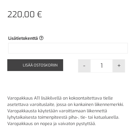
220,00
€
Lisätietokenttä
-
+
LISÄÄ OSTOSKORIIN
Varopakkaus A1
Varopakkaus A11 lisäkilvellä on kokoontaitettava tielle
asetettava varoituslaite, jossa on kankainen liikennemerkki.
Varopakkausta käytetään varoittamaan liikennettä
lyhytaikaisesta toimenpiteestä piha-, tie- tai katualueella.
Varopakkaus on nopea ja vaivaton pystyttää.