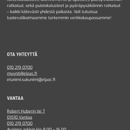
ratkaisut, sekä puistokalusteet ja pyöräpysäköinnin ratkaisut
– kaikki kätevästi yhdestä paikasta. Voit tutustua
tuotevalikoimaamme tarkemmin verkkokaupassamme!
OTA YHTEYTTÄ
010 219 0700
myynti@elpac.fi
etunimi.sukunimi@elpac.fi
VANTAA
Robert Huberin tie 7
01510 Vantaa
010 219 0700
Avoinna arkisin klo 8.00 – 16.00.