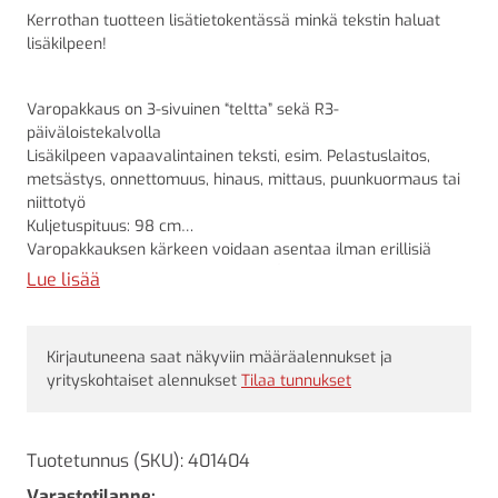
Kerrothan tuotteen lisätietokentässä minkä tekstin haluat
lisäkilpeen!
Varopakkaus on 3-sivuinen “teltta” sekä R3-
päiväloistekalvolla
Lisäkilpeen vapaavalintainen teksti, esim. Pelastuslaitos,
metsästys, onnettomuus, hinaus, mittaus, puunkuormaus tai
niittotyö
Kuljetuspituus: 98 cm
Varopakkauksen kärkeen voidaan asentaa ilman erillisiä
kiinnikkeitä Nissenin työmaavilkku (Yleisin malli: Nissen Nitra
Lue lisää
Led Star -vilkku (
211002)
Lattamallisella teräskiinnikkeellä 10 x 10 cm (
401407
) saat
magneettivilkun tai magneetillisen valokiekon
Kirjautuneena saat näkyviin määräalennukset ja
varopakkauksen kärkeen
yrityskohtaiset alennukset
Tilaa tunnukset
Tuotetunnus (SKU):
401404
Varastotilanne: