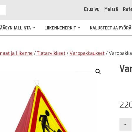
Etusivu
Meistä
Refe
e
PÄÄSYNHALLINTA
LIIKENNEMERKIT
KALUSTEET JA PYÖRÄ
Avaa
Avaa
kko
alavalikko
alavalikko
aat ja liikenne
/
Tietarvikkeet
/
Varopakkaukset
/ Varopakka
Va
22
-