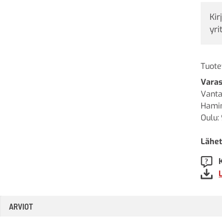
Kir
yri
Tuote
Varas
Vanta
Hamin
Oulu: 
Lähet
ARVIOT