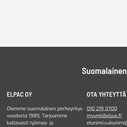
Suomalainen 
ELPAC OY
OTA YHTEYTTÄ
Olemme suomalainen perheyritys
010 219 0700
vuodesta 1985. Tarjoamme
myynti@elpac.fi
kattavasti työmaa- ja
etunimi.sukunimi@