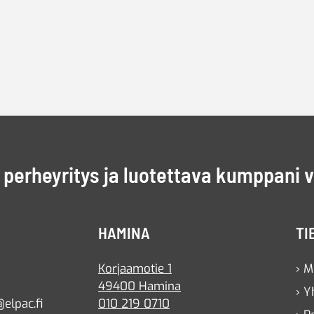
perheyritys ja luotettava kumppani 
HAMINA
TI
Korjaamotie 1
› M
49400 Hamina
› Y
elpac.fi
010 219 0710