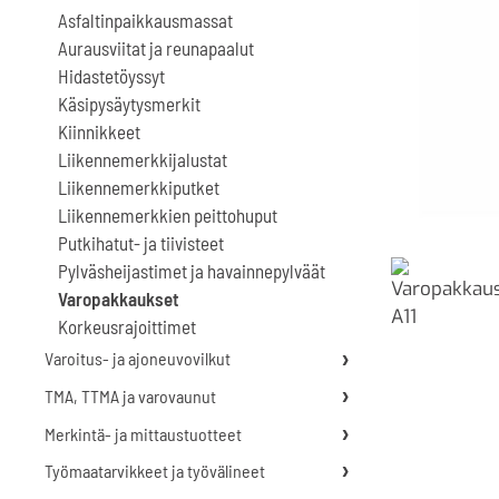
Asfaltinpaikkausmassat
Aurausviitat ja reunapaalut
Hidastetöyssyt
Käsipysäytysmerkit
Kiinnikkeet
Liikennemerkkijalustat
Liikennemerkkiputket
Liikennemerkkien peittohuput
Putkihatut- ja tiivisteet
Pylväsheijastimet ja havainnepylväät
Varopakkaukset
Korkeusrajoittimet
Varoitus- ja ajoneuvovilkut
TMA, TTMA ja varovaunut
Merkintä- ja mittaustuotteet
Työmaatarvikkeet ja työvälineet