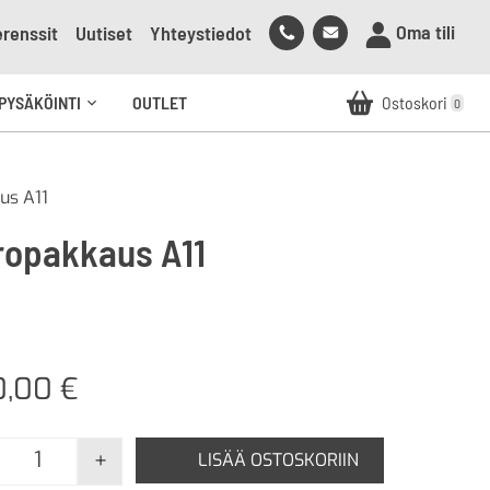
Soita
Lähetä
Oma tili
renssit
Uutiset
Yhteystiedot
meille
sähköpostia
meille
PYSÄKÖINTI
OUTLET
Ostoskori
0
Avaa
alavalikko
us A11
ropakkaus A11
0,00
€
+
LISÄÄ OSTOSKORIIN
Varopakkaus A11 määrä