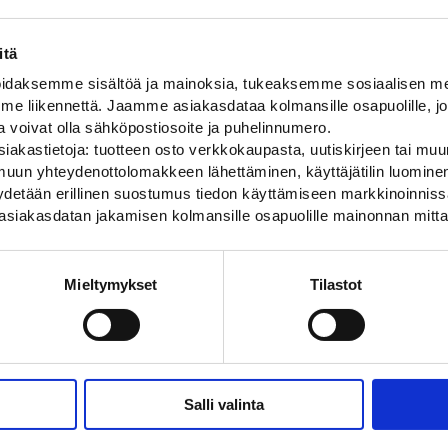
itä
daksemme sisältöä ja mainoksia, tukeaksemme sosiaalisen med
 liikennettä. Jaamme asiakasdataa kolmansille osapuolille, jo
ja voivat olla sähköpostiosoite ja puhelinnumero.
iakastietoja: tuotteen osto verkkokaupasta, uutiskirjeen tai muun
uun yhteydenottolomakkeen lähettäminen, käyttäjätilin luominen,
pyydetään erillinen suostumus tiedon käyttämiseen markkinoinni
asiakasdatan jakamisen kolmansille osapuolille mainonnan mitta
11 1-sivuinen
Varopakkaus A11 lisäkilvellä
pakkaus tietyömerkillä, R1-
Varopakkaus tietyömerkillä ja lisäk
Mieltymykset
Tilastot
220,00
€
Salli valinta