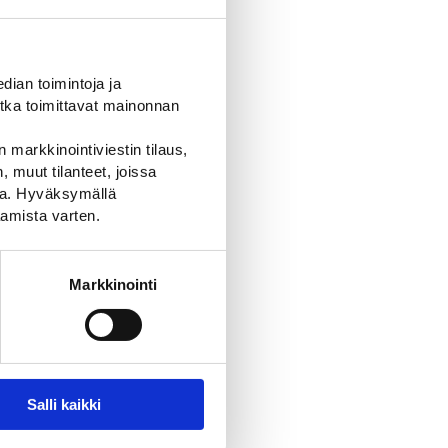
ian toimintoja ja
tka toimittavat mainonnan
 markkinointiviestin tilaus,
 muut tilanteet, joissa
ssa. Hyväksymällä
amista varten.
ilvellä
Markkinointi
Salli kaikki