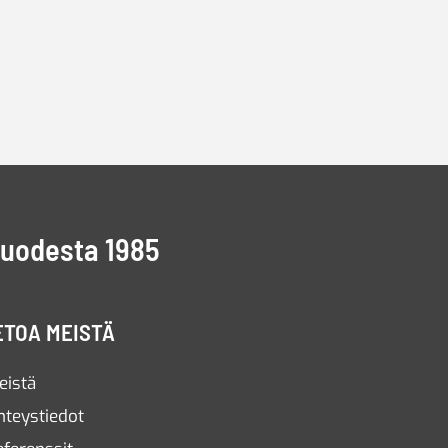
vuodesta 1985
ETOA MEISTÄ
eistä
hteystiedot