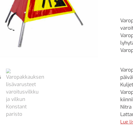
Varop
varoi
Varop
lyhyt
Varop
Varop
päivä
Kulje
Varop
kiinn
Nitra
Latta
magne
Lue l
varo