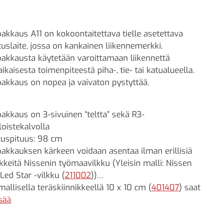
akkaus A11 on kokoontaitettava tielle asetettava
tuslaite, jossa on kankainen liikennemerkki.
akkausta käytetään varoittamaan liikennettä
aikaisesta toimenpiteestä piha-, tie- tai katualueella.
akkaus on nopea ja vaivaton pystyttää.
akkaus on 3-sivuinen “teltta” sekä R3-
loistekalvolla
tuspituus: 98 cm
akkauksen kärkeen voidaan asentaa ilman erillisiä
ikkeitä Nissenin työmaavilkku (Yleisin malli: Nissen
 Led Star -vilkku (
211002
))
mallisella teräskiinnikkeellä 10 x 10 cm (
401407
) saat
ettivilkun tai magneetillisen valokiekon
isää
pakkauksen kärkeen