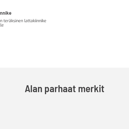
innike
 teräksinen lattakiinnike
le
Alan parhaat merkit