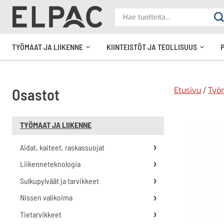
?
Hae
Ha
tuotteita
elpac.fi
TYÖMAAT JA LIIKENNE
KIINTEISTÖT JA TEOLLISUUS
Avaa
Avaa
alavalikko
alavali
Etusivu
/
Työm
Osastot
TYÖMAAT JA LIIKENNE
Aidat, kaiteet, raskassuojat
Liikenneteknologia
Sulkupylväät ja tarvikkeet
Nissen valikoima
Tietarvikkeet