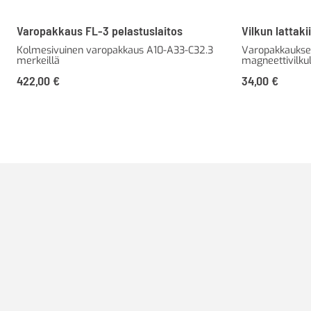
Varopakkaus FL-3 pelastuslaitos
Vilkun lattaki
Kolmesivuinen varopakkaus A10-A33-C32.3
Varopakkauksen
merkeillä
magneettivilkul
422,00
€
34,00
€