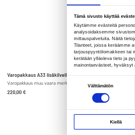
Tämä sivusto käyttää eväste
Käytämme evästeitä personoi
analysoidaksemme sivustomme
mittauspalveluita. Näitä tieto
Tilanteet, joissa keräämme as
tarjouspyyntölomakkeen tai m
kerätään ylläoleva tieto ja 
mainontaevästeet, hyväksyt 
Varopakkaus A33 lisäkilvellä
Varopakkaus A
Suostumuksen
Varopakkaus muu vaara merkillä ja lisäkivellä
1-sivuinen varo
Välttämätön
valinta
kalvo
220,00
€
119,00
€
Kiellä