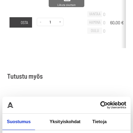
Liikuta sivuttain
0
VANTAA
-
+
0
60,00
€
-
HAMINA
OSTA
0
OULU
Tutustu myös
Suostumus
Yksityiskohdat
Tietoja