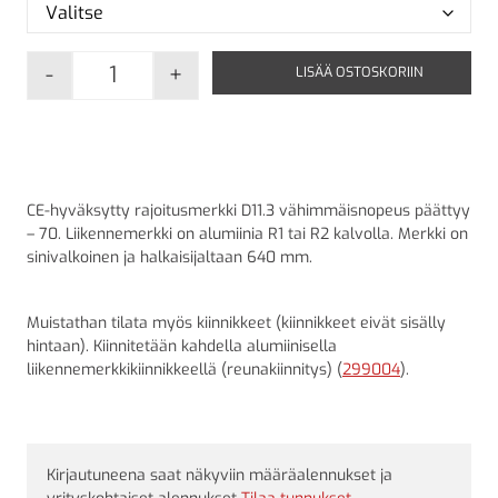
-
+
LISÄÄ OSTOSKORIIN
D11.3 Vähimmäisnopeus päättyy - 70 määrä
CE-hyväksytty rajoitusmerkki D11.3 vähimmäisnopeus päättyy
– 70. Liikennemerkki on alumiinia R1 tai R2 kalvolla. Merkki on
sinivalkoinen ja halkaisijaltaan 640 mm.
Muistathan tilata myös kiinnikkeet (kiinnikkeet eivät sisälly
hintaan). Kiinnitetään kahdella alumiinisella
liikennemerkkikiinnikkeellä (reunakiinnitys) (
299004
).
Kirjautuneena saat näkyviin määräalennukset ja