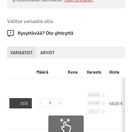
yrityskohtaiset alennukset
Tilaa tunnukset
Valitse variaatio alta.
Kysyttävää? Ota yhteyttä
VARIAATIOT
ARVIOT
Määrä
Kuva
Varasto
Hinta
L
0
VANTAA
-
+
0
49,00
€
-
HAMINA
OSTA
0
OULU