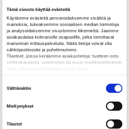
Tämä sivusto käyttää evästeitä
Käytämme evästeitä personoidaksemme sisältöä ja
A17 Lapsia
H9.1 Vaikutusalue
F24
mainoksia, tukeaksemme sosiaalisen median toimintoja
molempiin suuntiin
Liikennemerkki A17,
Lii
ja analysoidaksemme sivustomme liikennettä. Jaamme
muovi/alumiini, R3FL/R1/R2
muo
Liikennemerkki H9.1,
asiakasdataa kolmansille osapuolille, jotka toimittavat
600
muovi/alumiini, 400x400
Alkaen
49,00
€
mainonnan mittauspalveluita. Näitä tietoja voivat olla
mm, R1/R2
Al
sähköpostiosoite ja puhelinnumero.
Alkaen
38,00
€
Tilanteet, joissa keräämme asiakastietoja: tuotteen osto
verkkokaupasta, uutiskirjeen tai muun markkinointiviestin
tilaus, tarjouspyyntölomakkeen tai muun
yhteydenottolomakkeen lähettäminen, käyttäjätilin
luominen, muut tilanteet, joissa kerätään ylläoleva tieto ja
Suostumuksen
pyydetään erillinen suostumus tiedon käyttämiseen
Välttämätön
valinta
markkinoinnissa. Hyväksymällä mainontaevästeet,
Viimeksi katsotut tuotteet
hyväksyt asiakasdatan jakamisen kolmansille osapuolille
Mieltymykset
mainonnan mittaamista varten.
Tilastot