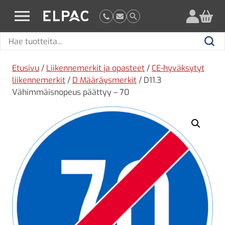
?
elpac.fi
Hae
Hae
tuotteita
Etusivu
/
Liikennemerkit ja opasteet
/
CE-hyväksytyt
liikennemerkit
/
D Määräysmerkit
/ D11.3
Vähimmäisnopeus päättyy – 70