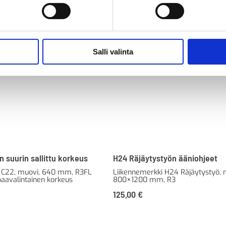
Salli valinta
 suurin sallittu korkeus
H24 Räjäytystyön ääniohjeet
i C22, muovi, 640 mm, R3FL
Liikennemerkki H24 Räjäytystyö, 
paavalintainen korkeus
800×1200 mm, R3
125,00
€