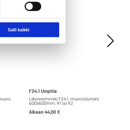
Salli kaikki
F24.1 Umpitie
A11
muovi,
Liikennemerkki F24.1, muovi/alumiini,
Lii
600x600mm, R1 tai R2
R3F
Alkaen
44,00
€
Al