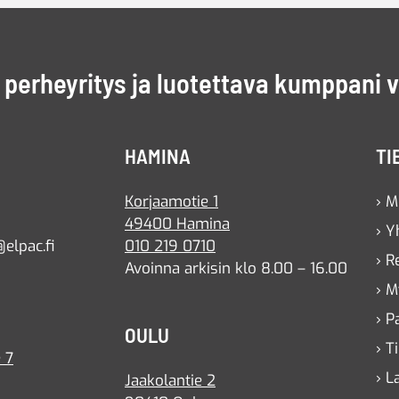
perheyritys ja luotettava kumppani 
HAMINA
TI
Korjaamotie 1
› M
49400 Hamina
› Y
elpac.fi
010 219 0710
› R
Avoinna arkisin klo 8.00 – 16.00
› M
› P
OULU
› T
 7
› L
Jaakolantie 2