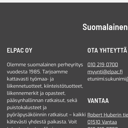
Suomalainen 
ELPAC OY
OTA YHTEYTTÄ
Olemme suomalainen perheyritys
010 219 0700
vuodesta 1985. Tarjoamme
myynti@elpac.fi
kattavasti työmaa- ja
etunimi.sukunimi@
liikennetuotteet, kiinteistötuotteet,
liikennemerkit ja opasteet,
VANTAA
pääsynhallinnan ratkaisut, sekä
puistokalusteet ja
pyöräpysäköinnin ratkaisut – kaikki
Robert Huberin tie
kätevästi yhdestä paikasta. Voit
01510 Vantaa