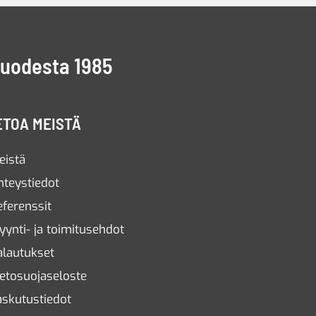
vuodesta 1985
ETOA MEISTÄ
eistä
hteystiedot
eferenssit
yynti- ja toimitusehdot
alautukset
ietosuojaseloste
askutustiedot