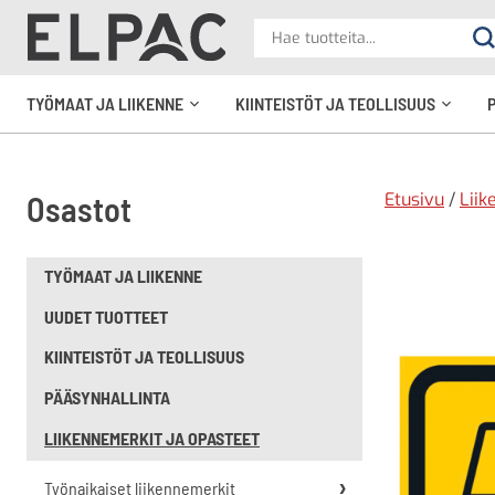
?
Hae
Ha
tuotteita
elpac.fi
TYÖMAAT JA LIIKENNE
KIINTEISTÖT JA TEOLLISUUS
Avaa
Avaa
alavalikko
alavali
Etusivu
/
Liik
Osastot
TYÖMAAT JA LIIKENNE
UUDET TUOTTEET
KIINTEISTÖT JA TEOLLISUUS
PÄÄSYNHALLINTA
LIIKENNEMERKIT JA OPASTEET
Työnaikaiset liikennemerkit