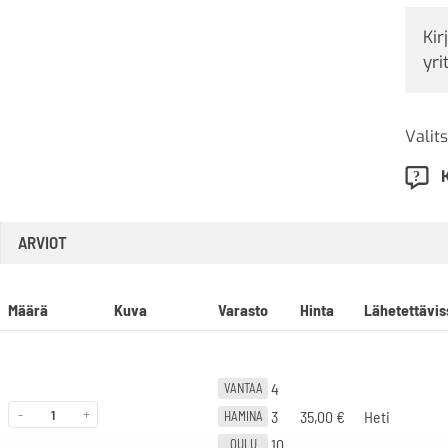
Kir
yri
Valits
ARVIOT
Määrä
Kuva
Varasto
Hinta
Lähetettävis
4
VANTAA
-
+
3
35,00
€
Heti
HAMINA
10
OULU