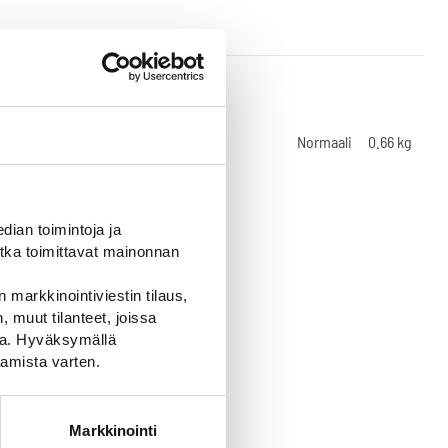
39E6-A-44x24-
R1
Normaali
0.66 kg
R1-MK
ian toimintoja ja
tka toimittavat mainonnan
 markkinointiviestin tilaus,
 muut tilanteet, joissa
ssa. Hyväksymällä
amista varten.
Markkinointi