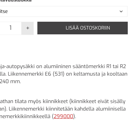
+
LISÄÄ OSTOSKORIIN
E6 Linja-autopysäkki määrä
nja-autopysäkki on alumiininen sääntömerkki R1 tai R2
lla. Liikennemerkki E6 (531) on keltamusta ja kooltaan
240 mm.
athan tilata myös kiinnikkeet (kiinnikkeet eivät sisälly
an). Liikennemerkki kiinnitetään kahdella alumiinisella
nnemerkkikiinnikkeellä (
299000
).