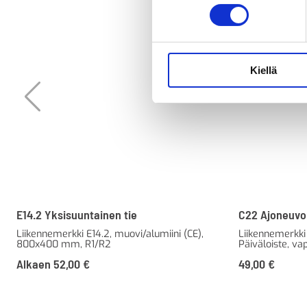
Kiellä
E14.2 Yksisuuntainen tie
C22 Ajoneuvon
Liikennemerkki E14.2, muovi/alumiini (CE),
Liikennemerkk
800x400 mm, R1/R2
Päiväloiste, va
Alkaen
52,00
€
49,00
€