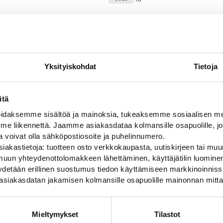
11
VANTAA
Yksityiskohdat
Tietoja
-
+
5
44,00
€
Heti
HAMINA
0
OULU
itä
daksemme sisältöä ja mainoksia, tukeaksemme sosiaalisen med
 liikennettä. Jaamme asiakasdataa kolmansille osapuolille, jo
ja voivat olla sähköpostiosoite ja puhelinnumero.
iakastietoja: tuotteen osto verkkokaupasta, uutiskirjeen tai muun
uun yhteydenottolomakkeen lähettäminen, käyttäjätilin luominen,
pyydetään erillinen suostumus tiedon käyttämiseen markkinoinni
asiakasdatan jakamisen kolmansille osapuolille mainonnan mitta
Mieltymykset
Tilastot