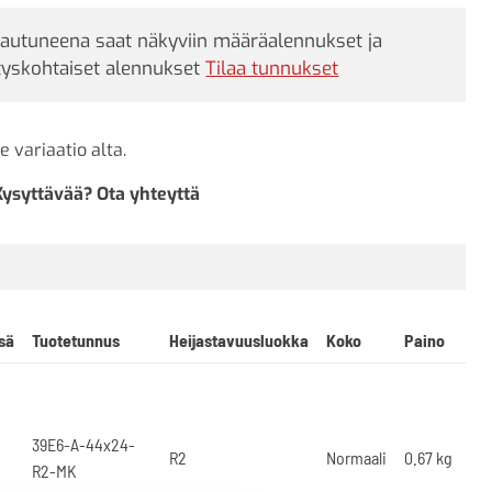
jautuneena saat näkyviin määräalennukset ja
tyskohtaiset alennukset
Tilaa tunnukset
e variaatio alta.
Kysyttävää? Ota yhteyttä
sä
Tuotetunnus
Heijastavuusluokka
Koko
Paino
39E6-A-44x24-
R2
Normaali
0.67 kg
R2-MK