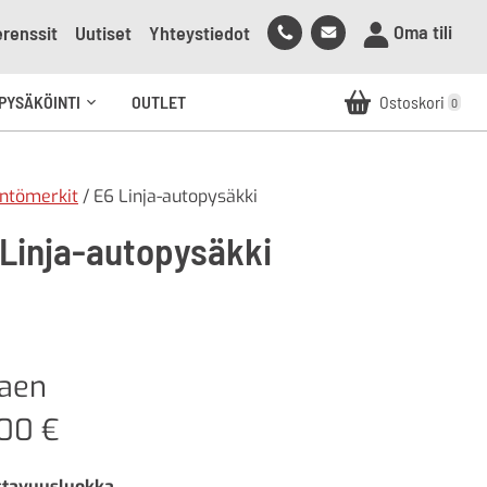
Soita
Lähetä
Oma tili
renssit
Uutiset
Yhteystiedot
meille
sähköpostia
meille
PYSÄKÖINTI
OUTLET
Ostoskori
0
Avaa
alavalikko
ntömerkit
/ E6 Linja-autopysäkki
 Linja-autopysäkki
kaen
,00
€
stavuusluokka