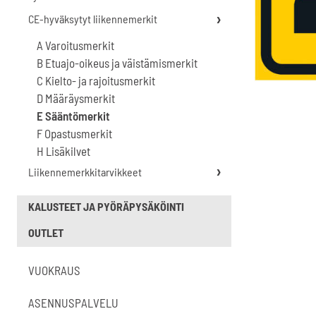
CE-hyväksytyt liikennemerkit
A Varoitusmerkit
B Etuajo-oikeus ja väistämismerkit
C Kielto- ja rajoitusmerkit
D Määräysmerkit
E Sääntömerkit
F Opastusmerkit
H Lisäkilvet
Liikennemerkkitarvikkeet
KALUSTEET JA PYÖRÄPYSÄKÖINTI
OUTLET
VUOKRAUS
ASENNUSPALVELU