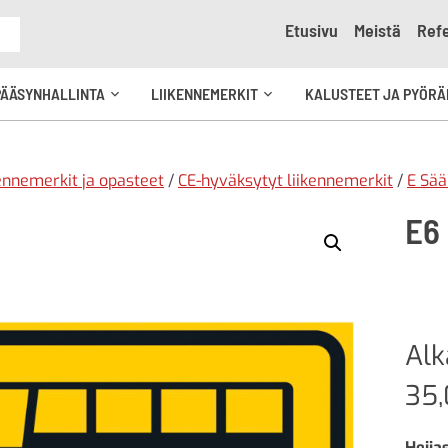
Etusivu
Meistä
Refe
e
PÄÄSYNHALLINTA
LIIKENNEMERKIT
KALUSTEET JA PYÖRÄ
Avaa
Avaa
kko
alavalikko
alavalikko
ennemerkit ja opasteet
/
CE-hyväksytyt liikennemerkit
/
E Sää
E6
Al
35
Heija