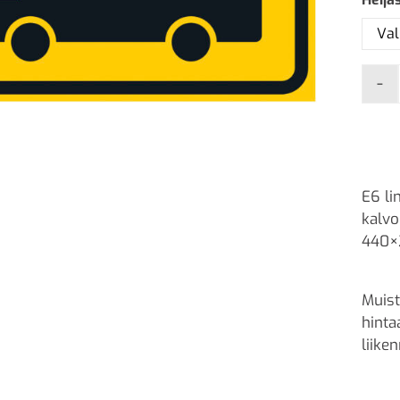
-
E6 li
kalvo
440×
Muist
hinta
liike