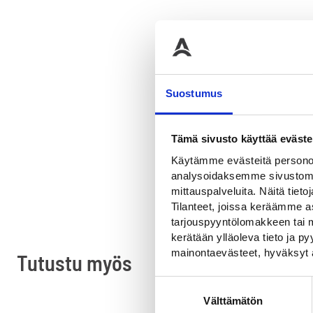
Suostumus
OSTA
Tämä sivusto käyttää eväste
Käytämme evästeitä personoi
analysoidaksemme sivustomme
mittauspalveluita. Näitä tieto
Tilanteet, joissa keräämme as
tarjouspyyntölomakkeen tai m
kerätään ylläoleva tieto ja 
mainontaevästeet, hyväksyt 
Tutustu myös
Suostumuksen
Välttämätön
valinta