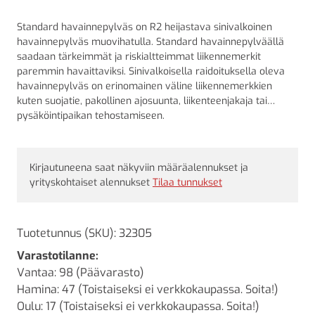
Standard havainnepylväs on R2 heijastava sinivalkoinen
havainnepylväs muovihatulla. Standard havainnepylväällä
saadaan tärkeimmät ja riskialtteimmat liikennemerkit
paremmin havaittaviksi. Sinivalkoisella raidoituksella oleva
havainnepylväs on erinomainen väline liikennemerkkien
kuten suojatie, pakollinen ajosuunta, liikenteenjakaja tai
pysäköintipaikan tehostamiseen.
Kirjautuneena saat näkyviin määräalennukset ja
yrityskohtaiset alennukset
Tilaa tunnukset
Tuotetunnus (SKU):
32305
Varastotilanne:
Vantaa: 98 (Päävarasto)
Hamina: 47 (Toistaiseksi ei verkkokaupassa. Soita!)
Oulu: 17 (Toistaiseksi ei verkkokaupassa. Soita!)