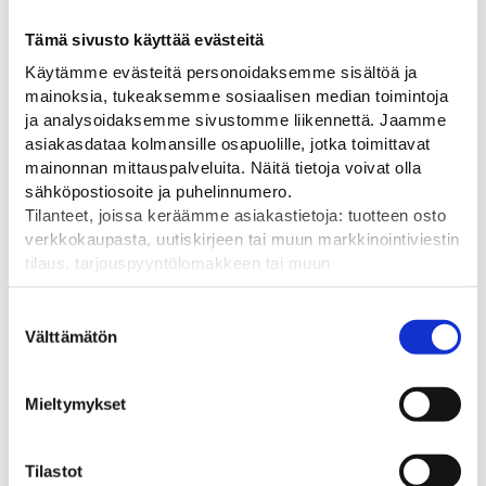
Tämä sivusto käyttää evästeitä
Käytämme evästeitä personoidaksemme sisältöä ja
mainoksia, tukeaksemme sosiaalisen median toimintoja
ja analysoidaksemme sivustomme liikennettä. Jaamme
Pylväsheijastimet
Töyssypaalu
Teräk
asiakasdataa kolmansille osapuolille, jotka toimittavat
liike
Lisää liikennemerkkien
Töyssypaalu shakkiruutu
mainonnan mittauspalveluita. Näitä tietoja voivat olla
näkyvyyttä
kuvioisella R2 heijastimella
sähköpostiosoite ja puhelinnumero.
CE-hyv
liiken
Alkaen
49,00
€
79,00
€
Tilanteet, joissa keräämme asiakastietoja: tuotteen osto
teräkse
verkkokaupasta, uutiskirjeen tai muun markkinointiviestin
Alka
tilaus, tarjouspyyntölomakkeen tai muun
yhteydenottolomakkeen lähettäminen, käyttäjätilin
luominen, muut tilanteet, joissa kerätään ylläoleva tieto ja
Suostumuksen
pyydetään erillinen suostumus tiedon käyttämiseen
Välttämätön
valinta
markkinoinnissa. Hyväksymällä mainontaevästeet,
hyväksyt asiakasdatan jakamisen kolmansille osapuolille
Tutustu myös
Mieltymykset
mainonnan mittaamista varten.
Tilastot