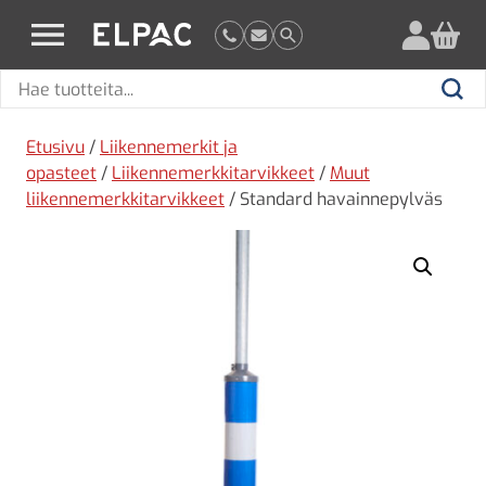
?
elpac.fi
Hae
Hae
tuotteita
Etusivu
/
Liikennemerkit ja
opasteet
/
Liikennemerkkitarvikkeet
/
Muut
liikennemerkkitarvikkeet
/ Standard havainnepylväs