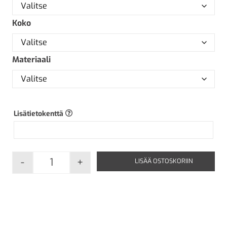
Koko
Materiaali
Lisätietokenttä
-
+
LISÄÄ OSTOSKORIIN
H4 Etäisyys kohteeseen - "xx (k)m" määrä