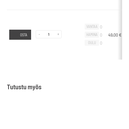
0
VANTAA
-
+
0
49,00
€
-
HAMINA
OSTA
0
OULU
Tutustu myös