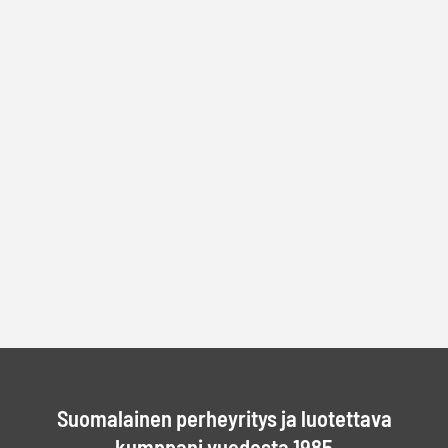
Suomalainen perheyritys ja luotettava
kumppani vuodesta 1985