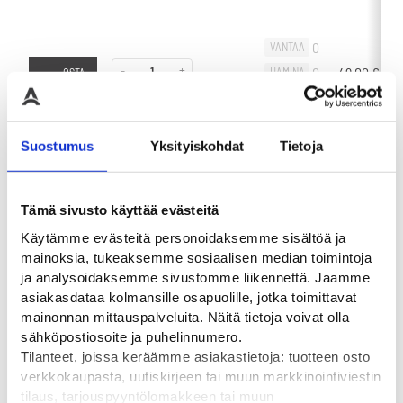
0
VANTAA
-
+
0
49,00
€
-
HAMINA
OSTA
0
OULU
Suostumus
Yksityiskohdat
Tietoja
0
VANTAA
Tämä sivusto käyttää evästeitä
-
+
0
39,00
€
-
HAMINA
OSTA
Käytämme evästeitä personoidaksemme sisältöä ja
0
OULU
mainoksia, tukeaksemme sosiaalisen median toimintoja
ja analysoidaksemme sivustomme liikennettä. Jaamme
asiakasdataa kolmansille osapuolille, jotka toimittavat
mainonnan mittauspalveluita. Näitä tietoja voivat olla
Liikuta sivuttain
sähköpostiosoite ja puhelinnumero.
Tilanteet, joissa keräämme asiakastietoja: tuotteen osto
0
VANTAA
verkkokaupasta, uutiskirjeen tai muun markkinointiviestin
-
+
0
39,00
€
-
HAMINA
OSTA
tilaus, tarjouspyyntölomakkeen tai muun