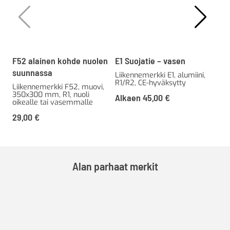
F52 alainen kohde nuolen
E1 Suojatie – vasen
F24
suunnassa
Liikennemerkki E1, alumiini,
Lii
R1/R2, CE-hyväksytty
muo
Liikennemerkki F52, muovi,
R2
350x300 mm, R1, nuoli
Alkaen
45,00
€
oikealle tai vasemmalle
Al
29,00
€
Alan parhaat merkit