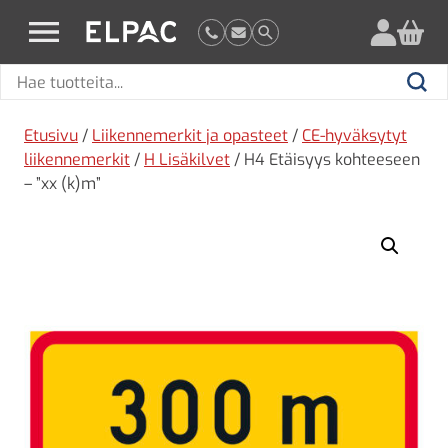
?
elpac.fi
Hae
Hae
tuotteita
Etusivu
/
Liikennemerkit ja opasteet
/
CE-hyväksytyt
liikennemerkit
/
H Lisäkilvet
/ H4 Etäisyys kohteeseen
– ”xx (k)m”