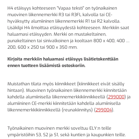
H4 etäisyys kohteeseen ”Vapaa teksti” on työnaikainen
muovinen liikennemerkki R3 tai R3FL kalvolla tai CE-
hyväksytty alumiininen liikennemerkki R1 tai R2 kalvolla.
Lisäkilpi H4 ilmoittaa etäisyydestä kohteeseen. Merkkiin saat
haluamasi etäisyyden. Merkki on mustakeltainen,
punakeltainen tai sinivalkoinen ja kooltaan 800 x 400, 400 x
200, 600 x 250 tai 900 x 350 mm.
Kirjoita merkkiin haluamasi etäisyys lisätietokenttään
ennen tuotteen lisäämistä ostoskoriin.
Muistathan tilata myös kiinnikkeet (kiinnikkeet eivät sisälly
hintaan). Muovinen työnaikainen liikennemerkki kiinnitetään
kahdella alumiinisella liikennemerkkikiinnikkeellä (
299000
) ja
alumiininen CE-merkki kiinnitetään kahdella alumiinisella
liikennemerkkikiinnikkeellä (reunakiinnitys) (
299004
).
Työnaikainen muovinen merkki soveltuu ELY:n teille
ympäristöihin S3, S2 ja S1, sekä kuntien ja kaupunkien teille.