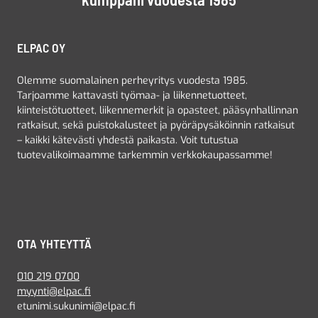
ELPAC OY
Olemme suomalainen perheyritys vuodesta 1985.
Tarjoamme kattavasti työmaa- ja liikennetuotteet,
kiinteistötuotteet, liikennemerkit ja opasteet, pääsynhallinnan
ratkaisut, sekä puistokalusteet ja pyöräpysäköinnin ratkaisut
– kaikki kätevästi yhdestä paikasta. Voit tutustua
tuotevalikoimaamme tarkemmin verkkokaupassamme!
OTA YHTEYTTÄ
010 219 0700
myynti@elpac.fi
etunimi.sukunimi@elpac.fi