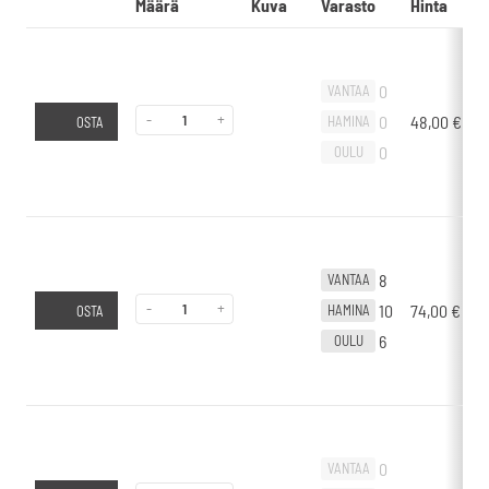
Määrä
Kuva
Varasto
Hinta
L
0
VANTAA
-
+
0
48,00
€
-
HAMINA
OSTA
0
OULU
8
VANTAA
-
+
10
74,00
€
H
HAMINA
OSTA
6
OULU
0
VANTAA