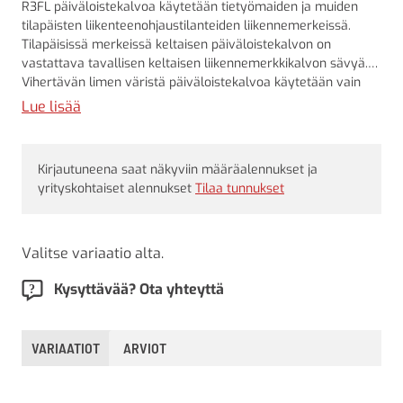
R3FL päiväloistekalvoa käytetään tietyömaiden ja muiden
tilapäisten liikenteenohjaustilanteiden liikennemerkeissä.
Tilapäisissä merkeissä keltaisen päiväloistekalvon on
vastattava tavallisen keltaisen liikennemerkkikalvon sävyä.
Vihertävän limen väristä päiväloistekalvoa käytetään vain
sulku- ja varoituslaitteissa.
Lue lisää
Kirjautuneena saat näkyviin määräalennukset ja
yrityskohtaiset alennukset
Tilaa tunnukset
Valitse variaatio alta.
Kysyttävää? Ota yhteyttä
VARIAATIOT
ARVIOT