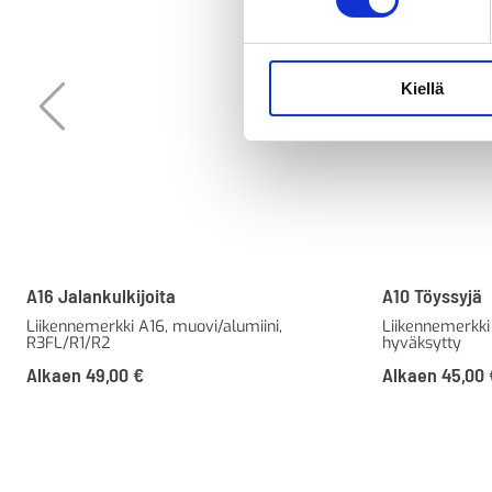
Kiellä
A16 Jalankulkijoita
A10 Töyssyjä
Liikennemerkki A16, muovi/alumiini,
Liikennemerkki 
R3FL/R1/R2
hyväksytty
Alkaen
49,00
€
Alkaen
45,00