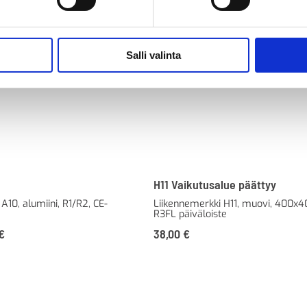
Salli valinta
H11 Vaikutusalue päättyy
A10, alumiini, R1/R2, CE-
Liikennemerkki H11, muovi, 400x
R3FL päiväloiste
€
38,00
€