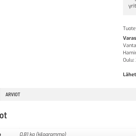
yri
Tuote
Varas
Vanta
Hamin
Oulu: 
Lähet
ARVIOT
ot
o
0,81 kg (kilogramma)