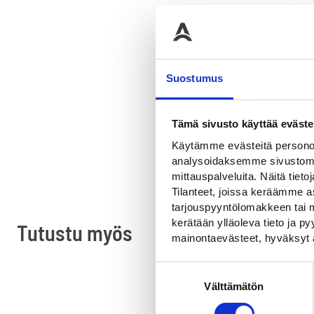
Heijastavuu
Kok
Suostumus
Materia
Väri
Tämä sivusto käyttää eväste
Käytämme evästeitä personoi
analysoidaksemme sivustomme
mittauspalveluita. Näitä tieto
Tilanteet, joissa keräämme as
tarjouspyyntölomakkeen tai m
kerätään ylläoleva tieto ja 
Tutustu myös
mainontaevästeet, hyväksyt 
Suostumuksen
Välttämätön
valinta