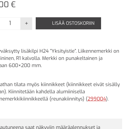
,00
€
+
LISÄÄ OSTOSKORIIN
LM H24 Tekstillinen lisäkilpi - "Yksityistie" (Alumiini, 6
väksytty lisäkilpi H24 ”Yksityistie”. Liikennemerkki on
ininen, R1 kalvolla. Merkki on punakeltainen ja
taan 600×200 mm.
athan tilata myös kiinnikkeet (kiinnikkeet eivät sisälly
an). Kiinnitetään kahdella alumiinisella
nnemerkkikiinnikkeellä (reunakiinnitys) (
299004
).
jautuneena saat näkyviin määräalennukset ja