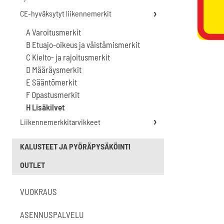
CE-hyväksytyt liikennemerkit
A Varoitusmerkit
B Etuajo-oikeus ja väistämismerkit
C Kielto- ja rajoitusmerkit
D Määräysmerkit
E Sääntömerkit
F Opastusmerkit
H Lisäkilvet
Liikennemerkkitarvikkeet
KALUSTEET JA PYÖRÄPYSÄKÖINTI
OUTLET
VUOKRAUS
ASENNUSPALVELU