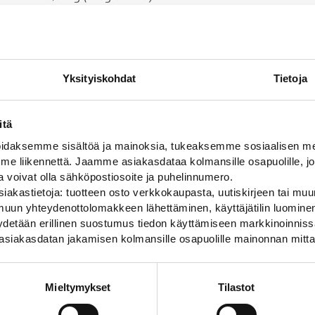
sluokka
R1
o
600×200
Yksityiskohdat
Tietoja
ali
alumiini
Punakeltainen
itä
daksemme sisältöä ja mainoksia, tukeaksemme sosiaalisen med
 liikennettä. Jaamme asiakasdataa kolmansille osapuolille, jo
ja voivat olla sähköpostiosoite ja puhelinnumero.
iakastietoja: tuotteen osto verkkokaupasta, uutiskirjeen tai muun
uun yhteydenottolomakkeen lähettäminen, käyttäjätilin luominen,
pyydetään erillinen suostumus tiedon käyttämiseen markkinoinni
asiakasdatan jakamisen kolmansille osapuolille mainonnan mitta
Mieltymykset
Tilastot