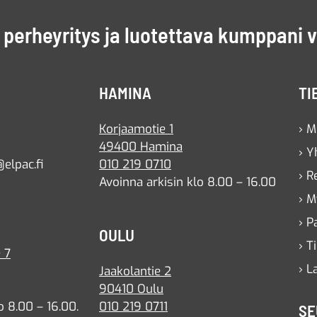
perheyritys ja luotettava kumppani 
HAMINA
TI
Korjaamotie 1
› M
49400 Hamina
› Y
elpac.fi
010 219 0710
› R
Avoinna arkisin klo 8.00 – 16.00
› M
› P
OULU
› T
 7
› L
Jaakolantie 2
90410 Oulu
o 8.00 – 16.00.
010 219 0711
SE