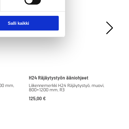
Salli kaikki
H24 Räjäytystyön ääniohjeet
F24
400 mm,
Liikennemerkki H24 Räjäytystyö, muovi,
Lii
800×1200 mm, R3
R1 
125,00
€
Al