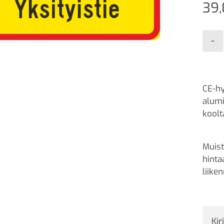
39
-
CE-hy
alumi
kool
Muist
hinta
liike
Kir