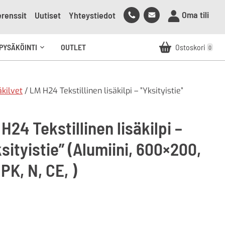
Soita
Lähetä
Oma tili
renssit
Uutiset
Yhteystiedot
meille
sähköpostia
meille
PYSÄKÖINTI
OUTLET
Ostoskori
0
Avaa
alavalikko
äkilvet
/ LM H24 Tekstillinen lisäkilpi – ”Yksityistie”
H24 Tekstillinen lisäkilpi –
sityistie” (Alumiini, 600×200,
 PK, N, CE, )