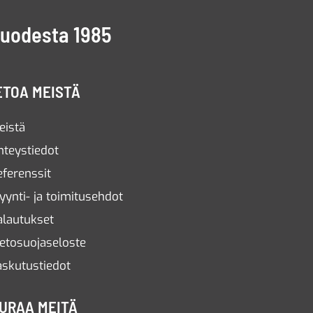
vuodesta 1985
ETOA MEISTÄ
eistä
hteystiedot
eferenssit
yynti- ja toimitusehdot
alautukset
ietosuojaseloste
askutustiedot
URAA MEITÄ