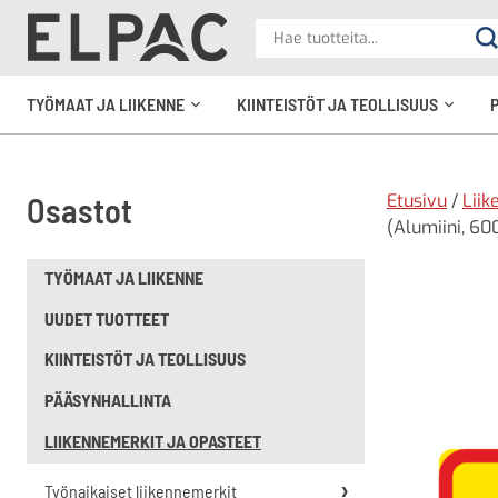
?
Hae
Ha
tuotteita
elpac.fi
TYÖMAAT JA LIIKENNE
KIINTEISTÖT JA TEOLLISUUS
Avaa
Avaa
alavalikko
alavali
Etusivu
/
Liik
Osastot
(Alumiini, 600
TYÖMAAT JA LIIKENNE
UUDET TUOTTEET
KIINTEISTÖT JA TEOLLISUUS
PÄÄSYNHALLINTA
LIIKENNEMERKIT JA OPASTEET
Työnaikaiset liikennemerkit