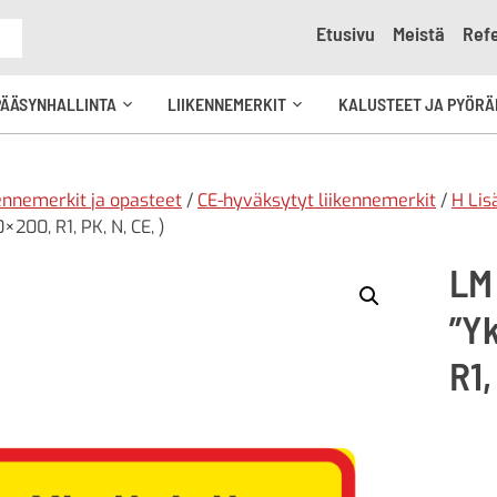
Etusivu
Meistä
Refe
e
PÄÄSYNHALLINTA
LIIKENNEMERKIT
KALUSTEET JA PYÖRÄ
Avaa
Avaa
kko
alavalikko
alavalikko
ennemerkit ja opasteet
/
CE-hyväksytyt liikennemerkit
/
H Lis
×200, R1, PK, N, CE, )
LM 
”Yk
R1,