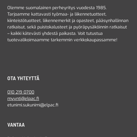
Olemme suomalainen perheyritys vuodesta 1985.
Tarjoamme kattavasti työmaa- ja liikennetuotteet,
kiinteistötuotteet, liikennemerkit ja opasteet, pääsynhallinnan
ratkaisut, sekä puistokalusteet ja pyöräpysäköinnin ratkaisut
– kaikki kätevästi yhdestä paikasta. Voit tutustua
tuotevalikoimaamme tarkemmin verkkokaupassamme!
OTA YHTEYTTÄ
010 219 0700
myynti@elpac.fi
etunimi.sukunimi@elpac.fi
VANTAA