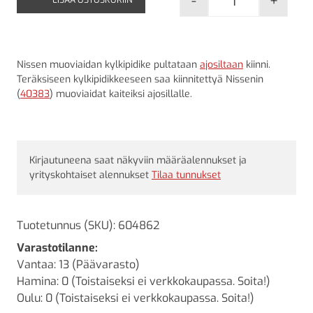
-
+
Nissen muoviai
Nissen muoviaidan kylkipidike pultataan
ajosiltaan
kiinni.
Teräksiseen kylkipidikkeeseen saa kiinnitettyä Nissenin
(
40383
) muoviaidat kaiteiksi ajosillalle.
Kirjautuneena saat näkyviin määräalennukset ja
yrityskohtaiset alennukset
Tilaa tunnukset
Tuotetunnus (SKU):
604862
Varastotilanne:
Vantaa: 13 (Päävarasto)
Hamina: 0 (Toistaiseksi ei verkkokaupassa. Soita!)
Oulu: 0 (Toistaiseksi ei verkkokaupassa. Soita!)