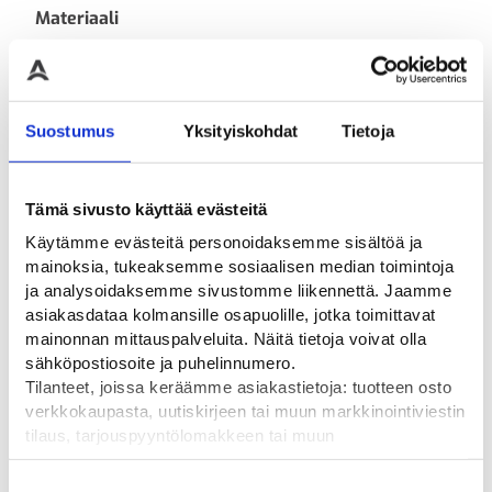
Materiaali
Teräs
Pakkauskoko
1
Suostumus
Yksityiskohdat
Tietoja
Pituus
4600
Tämä sivusto käyttää evästeitä
Käytämme evästeitä personoidaksemme sisältöä ja
mainoksia, tukeaksemme sosiaalisen median toimintoja
ja analysoidaksemme sivustomme liikennettä. Jaamme
asiakasdataa kolmansille osapuolille, jotka toimittavat
Tutustu myös
mainonnan mittauspalveluita. Näitä tietoja voivat olla
sähköpostiosoite ja puhelinnumero.
Tilanteet, joissa keräämme asiakastietoja: tuotteen osto
verkkokaupasta, uutiskirjeen tai muun markkinointiviestin
tilaus, tarjouspyyntölomakkeen tai muun
yhteydenottolomakkeen lähettäminen, käyttäjätilin
luominen, muut tilanteet, joissa kerätään ylläoleva tieto ja
Suostumuksen