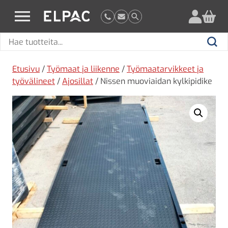
?
elpac.fi
Hae
Hae
tuotteita
Etusivu
/
Työmaat ja liikenne
/
Työmaatarvikkeet ja
työvälineet
/
Ajosillat
/ Nissen muoviaidan kylkipidike