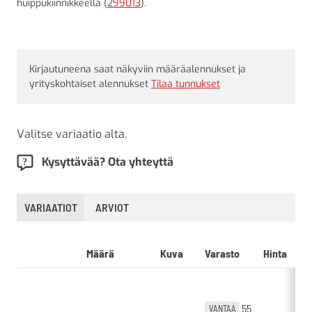
huippukiinnikkeellä (
299013
).
Kirjautuneena saat näkyviin määräalennukset ja
yrityskohtaiset alennukset
Tilaa tunnukset
Valitse variaatio alta.
Kysyttävää? Ota yhteyttä
VARIAATIOT
ARVIOT
Määrä
Kuva
Varasto
Hinta
55
VANTAA