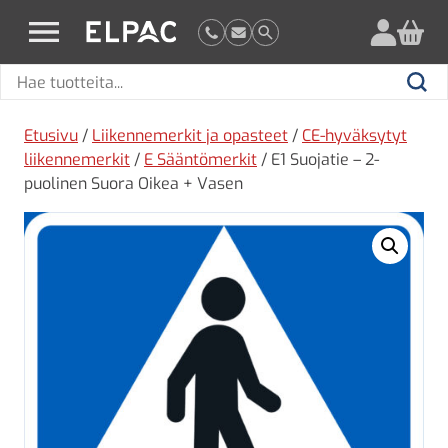
?
elpac.fi
Hae
Hae
tuotteita
Etusivu
/
Liikennemerkit ja opasteet
/
CE-hyväksytyt
liikennemerkit
/
E Sääntömerkit
/ E1 Suojatie – 2-
puolinen Suora Oikea + Vasen