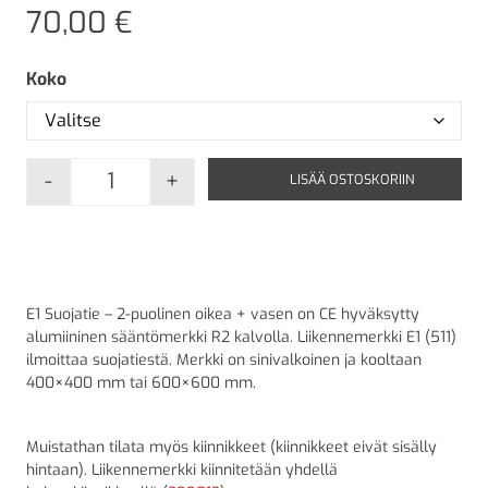
70,00
€
Koko
-
+
LISÄÄ OSTOSKORIIN
E1 Suojatie - 2-puolinen Suora Oikea + Vasen
E1 Suojatie – 2-puolinen oikea + vasen on CE hyväksytty
alumiininen sääntömerkki R2 kalvolla. Liikennemerkki E1 (511)
ilmoittaa suojatiestä. Merkki on sinivalkoinen ja kooltaan
400×400 mm tai 600×600 mm.
Muistathan tilata myös kiinnikkeet (kiinnikkeet eivät sisälly
hintaan). Liikennemerkki kiinnitetään yhdellä