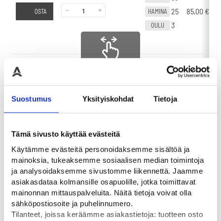
-
+
25
85,00
€
HAMINA
OSTA
3
OULU
Liikuta sivuttain
0
VANTAA
-
+
0
70,00
€
-
HAMINA
OSTA
Suostumus
Yksityiskohdat
Tietoja
0
OULU
Tämä sivusto käyttää evästeitä
Käytämme evästeitä personoidaksemme sisältöä ja
mainoksia, tukeaksemme sosiaalisen median toimintoja
ja analysoidaksemme sivustomme liikennettä. Jaamme
asiakasdataa kolmansille osapuolille, jotka toimittavat
Tutustu myös
mainonnan mittauspalveluita. Näitä tietoja voivat olla
sähköpostiosoite ja puhelinnumero.
Tilanteet, joissa keräämme asiakastietoja: tuotteen osto