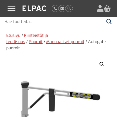
?
elpac.fi
Hae
Hae
tuotteita
Etusivu
/
Kiinteistöt ja
teollisuus
/
Puomit
/
Manuaaliset puomit
/ Autogate
puomit