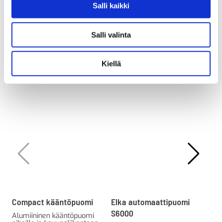
Al
Salli kaikki
Salli valinta
Kiellä
Tutustu myös
Compact kääntöpuomi
Elka automaattipuomi
KL-
S6000
sei
Alumiininen kääntöpuomi