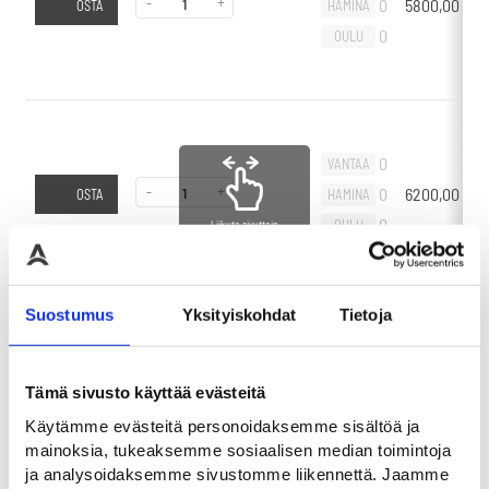
-
+
0
5800,00
€
HAMINA
OSTA
0
OULU
0
VANTAA
-
+
0
6200,00
€
HAMINA
OSTA
0
OULU
Liikuta sivuttain
Suostumus
Yksityiskohdat
Tietoja
0
VANTAA
-
+
0
5650,00
€
HAMINA
OSTA
Tämä sivusto käyttää evästeitä
0
OULU
Käytämme evästeitä personoidaksemme sisältöä ja
mainoksia, tukeaksemme sosiaalisen median toimintoja
ja analysoidaksemme sivustomme liikennettä. Jaamme