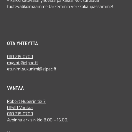
– kaikki kätevästi yhdestä paikasta. Voit tutustua
tuotevalikoimaamme tarkemmin verkkokaupassamme!
OTA YHTEYTTÄ
010 219 0700
myynti@elpac.fi
etunimi.sukunimi@elpac.fi
VANTAA
Robert Huberin tie 7
01510 Vantaa
010 219 0700
Avoinna arkisin klo 8.00 – 16.00.