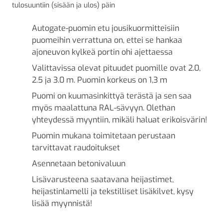
tulosuuntiin (sisään ja ulos) päin
Autogate-puomin etu jousikuormitteisiin
puomeihin verrattuna on, ettei se hankaa
ajoneuvon kylkeä portin ohi ajettaessa
Valittavissa olevat pituudet puomille ovat 2.0,
2.5 ja 3.0 m. Puomin korkeus on 1,3 m
Puomi on kuumasinkittyä terästä ja sen saa
myös maalattuna RAL-sävyyn. Olethan
yhteydessä myyntiin, mikäli haluat erikoisvärin!
Puomin mukana toimitetaan perustaan
tarvittavat raudoitukset
Asennetaan betonivaluun
Lisävarusteena saatavana heijastimet,
heijastinlamelli ja tekstilliset lisäkilvet, kysy
lisää myynnistä!