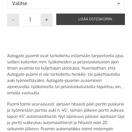
-
+
LISÄÄ OSTOSKORIIN
Autogate puomit määrä
Autogate puomit ovat tarkoitettu estämään tarpeetonta ajoa,
sallien kuitenkin mm. työkoneiden ja pelastuskaluston ajon
ilman avaimia tai kuljettajan ulostuloa. Huomioithan, että
Autogate-puomi ei ole tarkoitettu henkilö- tai pakettiautolla
auki työnnettäväksi. Autogate-puomin avaaminen
ajoneuvolla, työkoneella tai pelastuskalustolla tapahtuu aina
omalla vastuulla.
Puomi toimii seuraavasti: ajetaan hitaasti päin portin puskuria
ja työnnetään porttia auki n. 45°, tämän jälkeen portti aukeaa
lopun 45° automaattisesti. Nyt ajoneuvo pääsee ajamaan läpi
ja portti sulkeutuu automaattisesti ja hitaasti noin 20
sekunnin jälkeen. Puomin automatiikka toimii molempiin