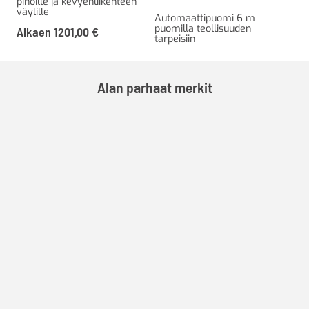
pihoille ja kevyenliikenteen
Kii
väylille
sei
Automaattipuomi 6 m
puomilla teollisuuden
Alkaen
1201,00
€
32
tarpeisiin
Alan parhaat merkit