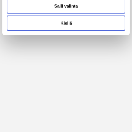
Salli valinta
Alan parhaat merkit
Kiellä