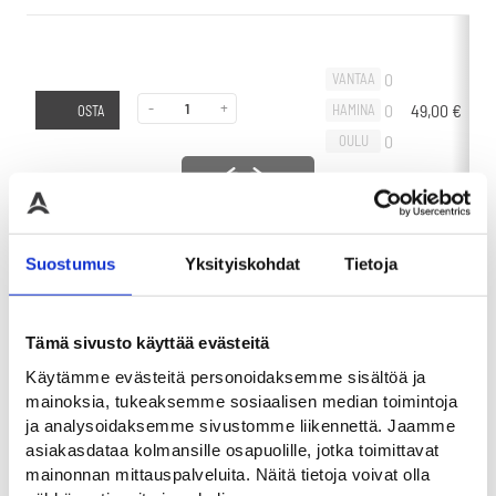
0
VANTAA
-
+
0
49,00
€
-
HAMINA
OSTA
0
OULU
Liikuta sivuttain
Suostumus
Yksityiskohdat
Tietoja
0
VANTAA
-
+
0
60,00
€
-
HAMINA
OSTA
0
OULU
Tämä sivusto käyttää evästeitä
Käytämme evästeitä personoidaksemme sisältöä ja
mainoksia, tukeaksemme sosiaalisen median toimintoja
ja analysoidaksemme sivustomme liikennettä. Jaamme
asiakasdataa kolmansille osapuolille, jotka toimittavat
mainonnan mittauspalveluita. Näitä tietoja voivat olla