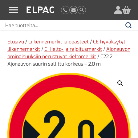
?
elpac.fi
Hae
Hae
tuotteita
Etusivu
/
Liikennemerkit ja opasteet
/
CE-hyväksytyt
liikennemerkit
/
C Kielto- ja rajoitusmerkit
/
Ajoneuvon
ominaisuuksiin perustuvat kieltomerkit
/ C22.2
Ajoneuvon suurin sallittu korkeus – 2,0 m