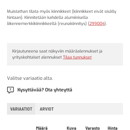
Muistathan tilata myös kiinnikkeet (kiinnikkeet eivät sisälly
hintaan). Kiinnitetään kahdella alumiinisella
liikennemerkkikiinnikkeellä (reunakiinnitys) (
299004
).
Kirjautuneena saat näkyviin määräalennukset ja
yrityskohtaiset alennukset
Tilaa tunnukset
Valitse variaatio alta.
Kysyttävää? Ota yhteyttä
VARIAATIOT
ARVIOT
Määrä
Kuva
Varasto
Hinta
L