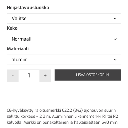
Heijastavuusluokka
Koko
Materiaali
-
+
LISÄÄ OSTOSKORIIN
C22.2 Ajoneuvon suurin sallittu korkeus - 2,0
CE-hyväksytty rajoitusmerkki C22.2 (342) ajoneuvon suurin
sallittu korkeus – 2,0 m. Alumiininen liikennemerkki R1 tai R2
kalvolla. Merkki on punakeltainen ja halkaisijaltaan 640 mm.