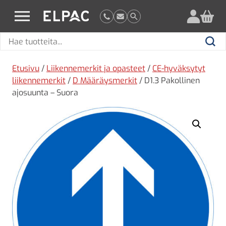
?
elpac.fi
Hae
Hae
tuotteita
Etusivu
/
Liikennemerkit ja opasteet
/
CE-hyväksytyt
liikennemerkit
/
D Määräysmerkit
/ D1.3 Pakollinen
ajosuunta – Suora