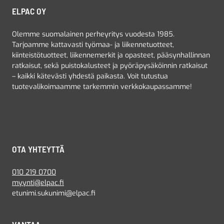
ELPAC OY
Olemme suomalainen perheyritys vuodesta 1985.
Tarjoamme kattavasti työmaa- ja liikennetuotteet,
kiinteistötuotteet, liikennemerkit ja opasteet, pääsynhallinnan
ratkaisut, sekä puistokalusteet ja pyöräpysäköinnin ratkaisut
– kaikki kätevästi yhdestä paikasta. Voit tutustua
tuotevalikoimaamme tarkemmin verkkokaupassamme!
OTA YHTEYTTÄ
010 219 0700
myynti@elpac.fi
etunimi.sukunimi@elpac.fi