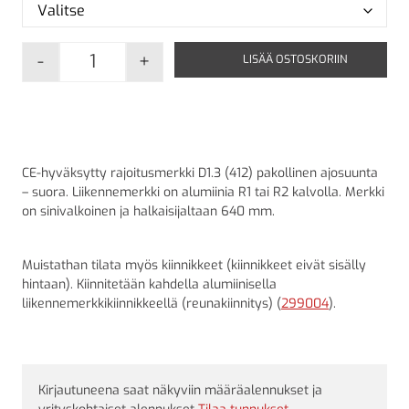
-
+
LISÄÄ OSTOSKORIIN
D1.3 Pakollinen ajosuunta - Suora määrä
CE-hyväksytty rajoitusmerkki D1.3 (412) pakollinen ajosuunta
– suora. Liikennemerkki on alumiinia R1 tai R2 kalvolla. Merkki
on sinivalkoinen ja halkaisijaltaan 640 mm.
Muistathan tilata myös kiinnikkeet (kiinnikkeet eivät sisälly
hintaan). Kiinnitetään kahdella alumiinisella
liikennemerkkikiinnikkeellä (reunakiinnitys) (
299004
).
Kirjautuneena saat näkyviin määräalennukset ja