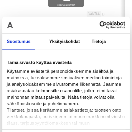
Liikuta sivuttain
0
VANTAA
-
+
0
60,00
€
-
HAMINA
OSTA
0
OULU
Suostumus
Yksityiskohdat
Tietoja
Tämä sivusto käyttää evästeitä
Käytämme evästeitä personoidaksemme sisältöä ja
Tutustu myös
mainoksia, tukeaksemme sosiaalisen median toimintoja
ja analysoidaksemme sivustomme liikennettä. Jaamme
asiakasdataa kolmansille osapuolille, jotka toimittavat
mainonnan mittauspalveluita. Näitä tietoja voivat olla
sähköpostiosoite ja puhelinnumero.
Tilanteet, joissa keräämme asiakastietoja: tuotteen osto
verkkokaupasta, uutiskirjeen tai muun markkinointiviestin
tilaus, tarjouspyyntölomakkeen tai muun
yhteydenottolomakkeen lähettäminen, käyttäjätilin