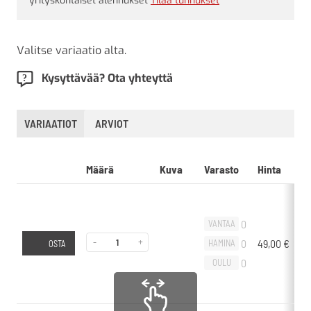
yrityskohtaiset alennukset
Tilaa tunnukset
Valitse variaatio alta.
Kysyttävää? Ota yhteyttä
VARIAATIOT
ARVIOT
Määrä
Kuva
Varasto
Hinta
L
0
VANTAA
-
+
0
49,00
€
-
HAMINA
OSTA
0
OULU