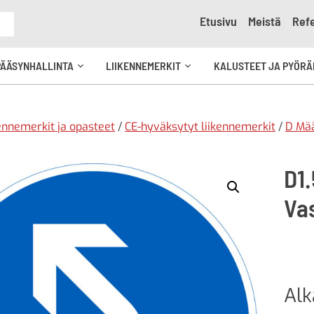
Etusivu
Meistä
Refe
e
PÄÄSYNHALLINTA
LIIKENNEMERKIT
KALUSTEET JA PYÖRÄ
Avaa
Avaa
kko
alavalikko
alavalikko
ennemerkit ja opasteet
/
CE-hyväksytyt liikennemerkit
/
D Mä
D1.
Vas
Al