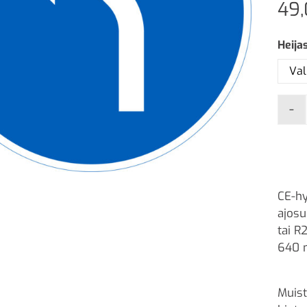
49
Heija
-
CE-hy
ajosu
tai R
640 
Muist