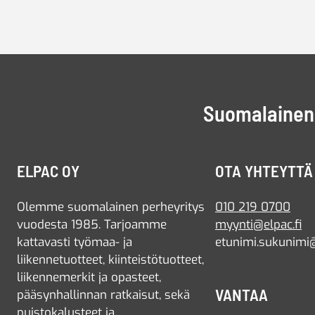
Suomalainen 
ELPAC OY
OTA YHTEYTTÄ
Olemme suomalainen perheyritys
010 219 0700
vuodesta 1985. Tarjoamme
myynti@elpac.fi
kattavasti työmaa- ja
etunimi.sukunimi@
liikennetuotteet, kiinteistötuotteet,
liikennemerkit ja opasteet,
VANTAA
pääsynhallinnan ratkaisut, sekä
puistokalusteet ja