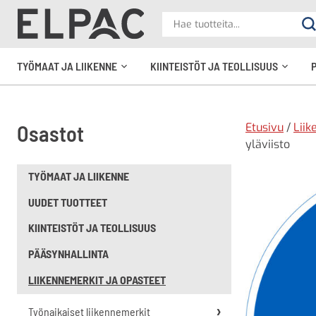
?
Hae
Ha
tuotteita
elpac.fi
TYÖMAAT JA LIIKENNE
KIINTEISTÖT JA TEOLLISUUS
Avaa
Avaa
alavalikko
alavali
Etusivu
/
Liik
Osastot
yläviisto
TYÖMAAT JA LIIKENNE
UUDET TUOTTEET
KIINTEISTÖT JA TEOLLISUUS
PÄÄSYNHALLINTA
LIIKENNEMERKIT JA OPASTEET
Työnaikaiset liikennemerkit