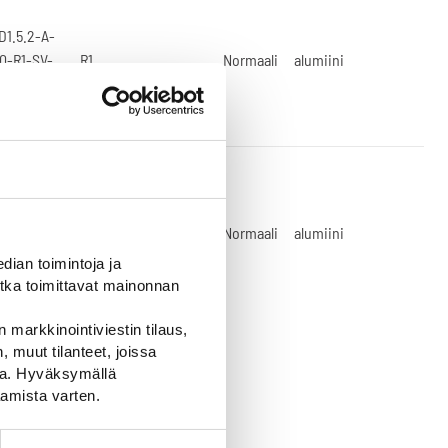
D1.5.2-A-
0-R1-SV-
R1
Normaali
alumiini
D1.5.2-A-
0-R2-SV-
R2
Normaali
alumiini
ian toimintoja ja
tka toimittavat mainonnan
 markkinointiviestin tilaus,
 muut tilanteet, joissa
ssa. Hyväksymällä
amista varten.