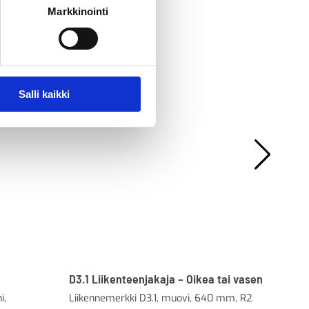
Markkinointi
Salli kaikki
D3.1 Liikenteenjakaja – Oikea tai vasen
E1 
i,
Liikennemerkki D3.1, muovi, 640 mm, R2
Lii
hyv