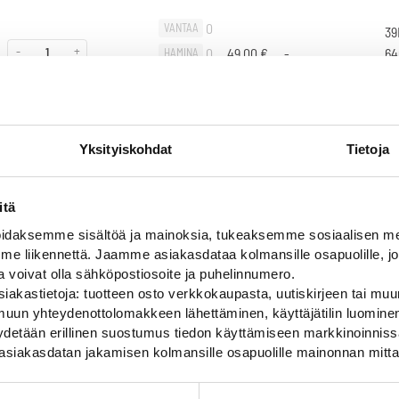
0
VANTAA
39
-
+
0
49,00
€
-
64
HAMINA
CE
0
OULU
Yksityiskohdat
Tietoja
Liikuta sivuttain
0
VANTAA
39
-
+
0
60,00
€
-
64
HAMINA
itä
CE
0
OULU
daksemme sisältöä ja mainoksia, tukeaksemme sosiaalisen med
 liikennettä. Jaamme asiakasdataa kolmansille osapuolille, jo
ja voivat olla sähköpostiosoite ja puhelinnumero.
iakastietoja: tuotteen osto verkkokaupasta, uutiskirjeen tai muun
uun yhteydenottolomakkeen lähettäminen, käyttäjätilin luominen,
pyydetään erillinen suostumus tiedon käyttämiseen markkinoinni
asiakasdatan jakamisen kolmansille osapuolille mainonnan mitta