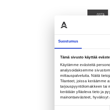
OSTA
Suostumus
OSTA
Tämä sivusto käyttää eväste
Käytämme evästeitä personoi
analysoidaksemme sivustomme
mittauspalveluita. Näitä tieto
Tilanteet, joissa keräämme as
tarjouspyyntölomakkeen tai m
kerätään ylläoleva tieto ja 
mainontaevästeet, hyväksyt 
Suostumuksen