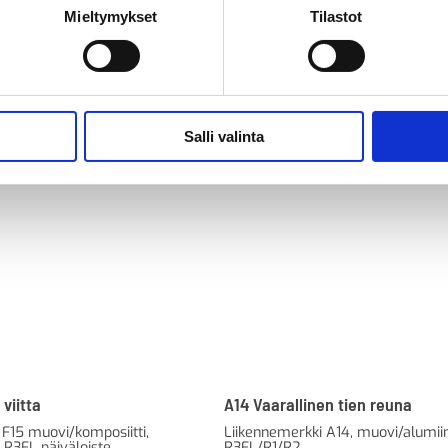
Mieltymykset
Tilastot
Salli valinta
 viitta
A14 Vaarallinen tien reuna
 F15 muovi/komposiitti,
Liikennemerkki A14, muovi/alumiin
R3FL päiväloiste
R3FL/R1/R2