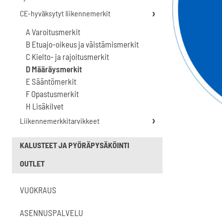
CE-hyväksytyt liikennemerkit
A Varoitusmerkit
B Etuajo-oikeus ja väistämismerkit
C Kielto- ja rajoitusmerkit
D Määräysmerkit
E Sääntömerkit
F Opastusmerkit
H Lisäkilvet
Liikennemerkkitarvikkeet
KALUSTEET JA PYÖRÄPYSÄKÖINTI
OUTLET
VUOKRAUS
ASENNUSPALVELU