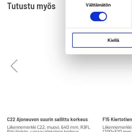
Tutustu myös
Välttämätön
valinta
Kiellä
C22 Ajoneuvon suurin sallittu korkeus
F15 Kiertotien
Liikennemerkki C22, muovi, 640 mm, R3FL
Liikennemerkki
Päiväloiste, vapaavalintainen korkeus
1200x320 mm, 