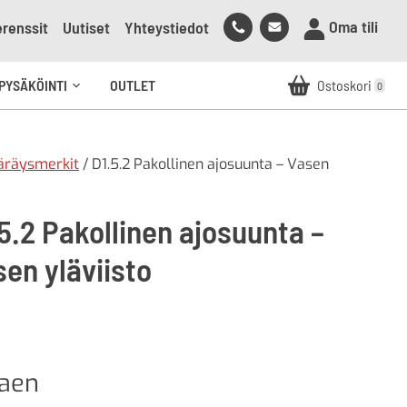
Soita
Lähetä
Oma tili
renssit
Uutiset
Yhteystiedot
meille
sähköpostia
meille
PYSÄKÖINTI
OUTLET
Ostoskori
0
Avaa
alavalikko
äräysmerkit
/ D1.5.2 Pakollinen ajosuunta – Vasen
5.2 Pakollinen ajosuunta –
en yläviisto
kaen