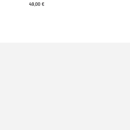
49,00
€
Al