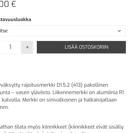
,00
€
stavuusluokka
+
LISÄÄ OSTOSKORIIN
D1.5.2 Pakollinen ajosuunta - Vasen yläviisto määrä
väksytty rajoitusmerkki D1.5.2 (413) pakollinen
unta – vasen yläviisto. Liikennemerkki on alumiinia R1
2 kalvolla. Merkki on sinivalkoinen ja halkaisijaltaan
mm.
athan tilata myös kiinnikkeet (kiinnikkeet eivät sisälly