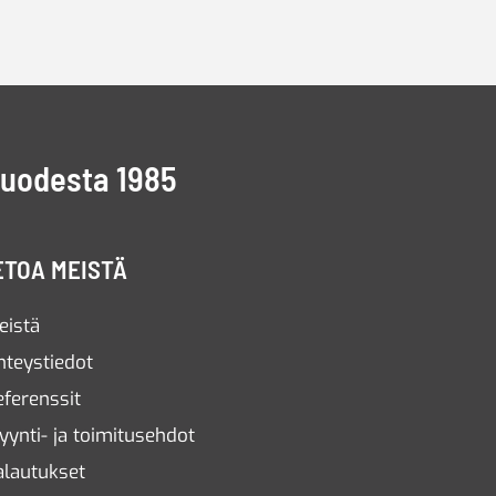
vuodesta 1985
ETOA MEISTÄ
eistä
hteystiedot
eferenssit
yynti- ja toimitusehdot
alautukset