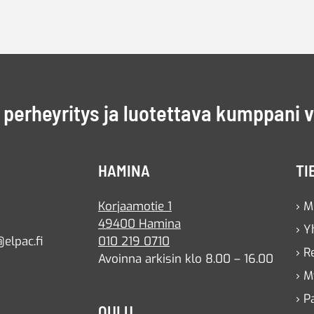
perheyritys ja luotettava kumppani 
HAMINA
TI
Korjaamotie 1
› M
49400 Hamina
› Y
elpac.fi
010 219 0710
› R
Avoinna arkisin klo 8.00 – 16.00
› M
› P
OULU