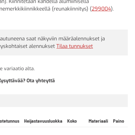
an). Kiinnitetään kahdella alumiinisella
nnemerkkikiinnikkeellä (reunakiinnitys) (
299004
).
jautuneena saat näkyviin määräalennukset ja
tyskohtaiset alennukset
Tilaa tunnukset
e variaatio alta.
Kysyttävää? Ota yhteyttä
otetunnus
Heijastavuusluokka
Koko
Materiaali
Paino