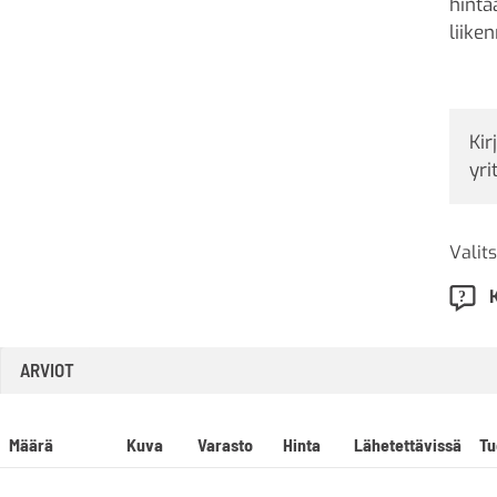
hinta
liike
Kir
yri
Valits
ARVIOT
Määrä
Kuva
Varasto
Hinta
Lähetettävissä
Tu