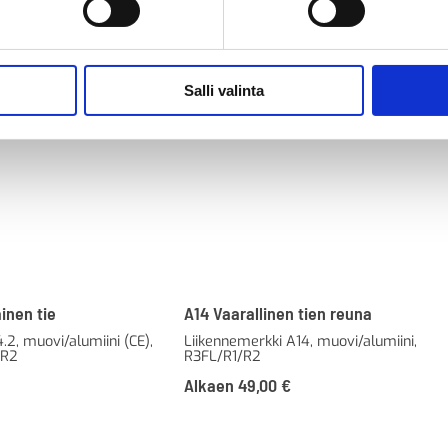
Salli valinta
inen tie
A14 Vaarallinen tien reuna
.2, muovi/alumiini (CE),
Liikennemerkki A14, muovi/alumiini,
/R2
R3FL/R1/R2
Alkaen
49,00
€