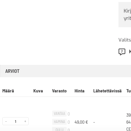
Kir
yri
Valits
ARVIOT
Määrä
Kuva
Varasto
Hinta
Lähetettävissä
Tu
0
VANTAA
39
-
+
0
49,00
€
-
64
HAMINA
CE
0
OULU