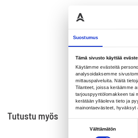
Suostumus
OSTA
Tämä sivusto käyttää eväste
Käytämme evästeitä personoi
analysoidaksemme sivustomme
mittauspalveluita. Näitä tieto
Tilanteet, joissa keräämme as
tarjouspyyntölomakkeen tai m
kerätään ylläoleva tieto ja 
mainontaevästeet, hyväksyt 
Tutustu myös
Suostumuksen
Välttämätön
valinta