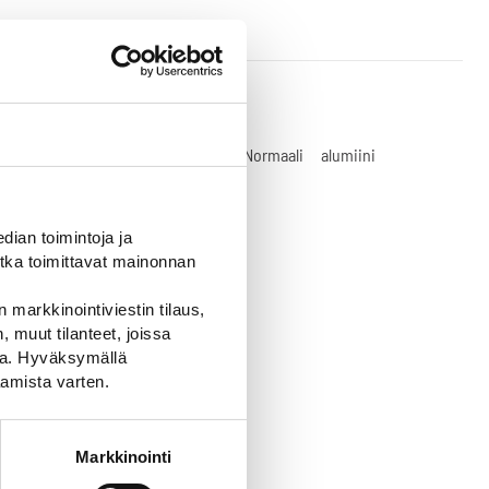
D10.4-A-
0-R2-SV-
R2
Normaali
alumiini
ian toimintoja ja
tka toimittavat mainonnan
 markkinointiviestin tilaus,
 muut tilanteet, joissa
ssa. Hyväksymällä
amista varten.
Markkinointi