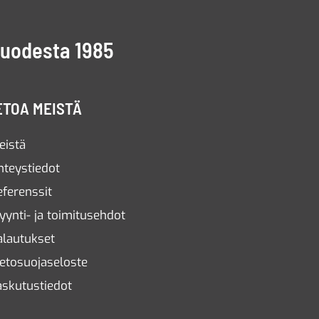
vuodesta 1985
ETOA MEISTÄ
eistä
hteystiedot
eferenssit
yynti- ja toimitusehdot
alautukset
ietosuojaseloste
askutustiedot