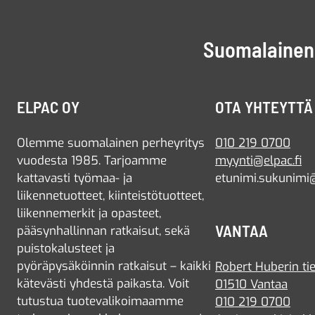
Suomalainen 
ELPAC OY
OTA YHTEYTTÄ
Olemme suomalainen perheyritys
010 219 0700
vuodesta 1985. Tarjoamme
myynti@elpac.fi
kattavasti työmaa- ja
etunimi.sukunimi@
liikennetuotteet, kiinteistötuotteet,
liikennemerkit ja opasteet,
VANTAA
pääsynhallinnan ratkaisut, sekä
puistokalusteet ja
pyöräpysäköinnin ratkaisut – kaikki
Robert Huberin tie
kätevästi yhdestä paikasta. Voit
01510 Vantaa
tutustua tuotevalikoimaamme
010 219 0700