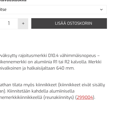
+
LISÄÄ OSTOSKORIIN
D10.4 Vähimmäisnopeus - 80 määrä
väksytty rajoitusmerkki D10.4 vähimmäisnopeus –
iikennemerkki on alumiinia R1 tai R2 kalvolla. Merkki
nivalkoinen ja halkaisijaltaan 640 mm.
athan tilata myös kiinnikkeet (kiinnikkeet eivät sisälly
an). Kiinnitetään kahdella alumiinisella
nnemerkkikiinnikkeellä (reunakiinnitys) (
299004
).