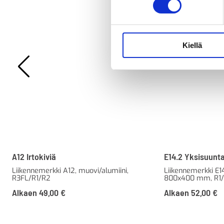
Kiellä
A12 Irtokiviä
E14.2 Yksisuunta
Liikennemerkki A12, muovi/alumiini,
Liikennemerkki E14
R3FL/R1/R2
800x400 mm, R1
Alkaen
49,00
€
Alkaen
52,00
€