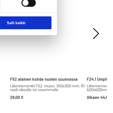
Salli kaikki
F52 alainen kohde nuolen suunnassa
F24.1 Umpitie
Liikennemerkki F52, muovi, 350x300 mm, R1,
Liikennemerkki 
nuoli oikealle tai vasemmalle
600x600mm, R1
29,00
€
Alkaen
44,00