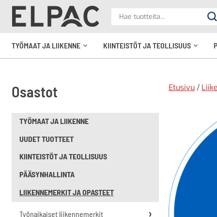
?
Hae
Ha
tuotteita
elpac.fi
TYÖMAAT JA LIIKENNE
KIINTEISTÖT JA TEOLLISUUS
Avaa
Avaa
alavalikko
alavali
Etusivu
/
Liik
Osastot
TYÖMAAT JA LIIKENNE
UUDET TUOTTEET
KIINTEISTÖT JA TEOLLISUUS
PÄÄSYNHALLINTA
LIIKENNEMERKIT JA OPASTEET
Työnaikaiset liikennemerkit