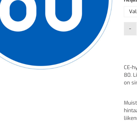
-
CE-hy
80. L
on si
Muist
hinta
liike