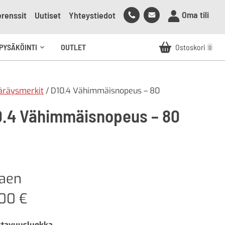
Soita
Lähetä
Oma tili
renssit
Uutiset
Yhteystiedot
meille
sähköpostia
meille
PYSÄKÖINTI
OUTLET
Ostoskori
0
Avaa
alavalikko
äräysmerkit
/ D10.4 Vähimmäisnopeus – 80
0.4 Vähimmäisnopeus – 80
kaen
,00
€
stavuusluokka