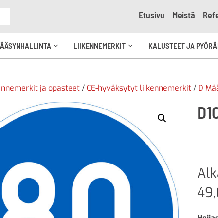
Etusivu
Meistä
Refe
e
PÄÄSYNHALLINTA
LIIKENNEMERKIT
KALUSTEET JA PYÖRÄ
Avaa
Avaa
kko
alavalikko
alavalikko
ennemerkit ja opasteet
/
CE-hyväksytyt liikennemerkit
/
D Mä
D1
Al
49
Heija