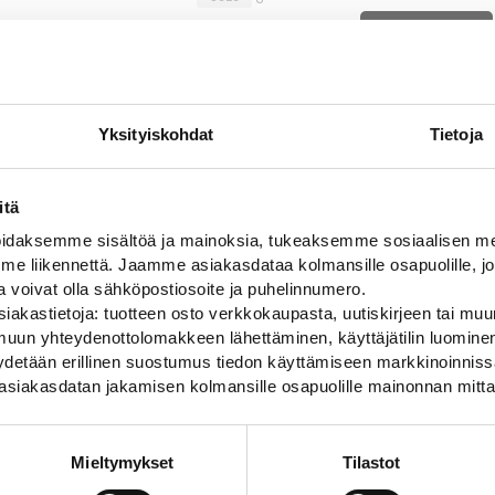
Liikuta sivuttain
0
VANTAA
39
Yksityiskohdat
Tietoja
-
+
0
60,00
€
-
64
HAMINA
CE
0
OULU
itä
daksemme sisältöä ja mainoksia, tukeaksemme sosiaalisen med
 liikennettä. Jaamme asiakasdataa kolmansille osapuolille, jo
ja voivat olla sähköpostiosoite ja puhelinnumero.
iakastietoja: tuotteen osto verkkokaupasta, uutiskirjeen tai muun
uun yhteydenottolomakkeen lähettäminen, käyttäjätilin luominen,
pyydetään erillinen suostumus tiedon käyttämiseen markkinoinni
asiakasdatan jakamisen kolmansille osapuolille mainonnan mitta
Mieltymykset
Tilastot