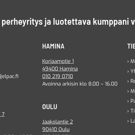
perheyritys ja luotettava kumppani 
HAMINA
TI
Korjaamotie 1
› M
49400 Hamina
› Y
elpac.fi
010 219 0710
› R
Avoinna arkisin klo 8.00 – 16.00
› M
› P
OULU
› T
 7
› L
Jaakolantie 2
90410 Oulu