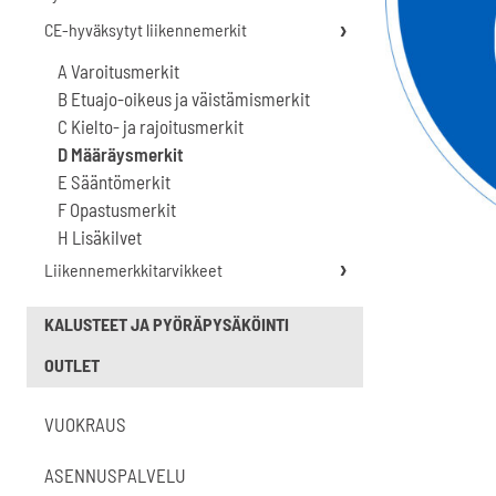
CE-hyväksytyt liikennemerkit
A Varoitusmerkit
B Etuajo-oikeus ja väistämismerkit
C Kielto- ja rajoitusmerkit
D Määräysmerkit
E Sääntömerkit
F Opastusmerkit
H Lisäkilvet
Liikennemerkkitarvikkeet
KALUSTEET JA PYÖRÄPYSÄKÖINTI
OUTLET
VUOKRAUS
ASENNUSPALVELU