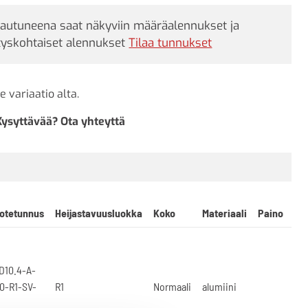
jautuneena saat näkyviin määräalennukset ja
tyskohtaiset alennukset
Tilaa tunnukset
e variaatio alta.
Kysyttävää? Ota yhteyttä
otetunnus
Heijastavuusluokka
Koko
Materiaali
Paino
D10.4-A-
0-R1-SV-
R1
Normaali
alumiini