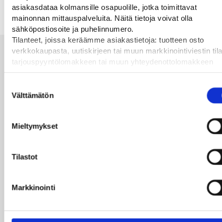
38,94
€
Al
matala törmäyssuoja type 1
asiakasdataa kolmansille osapuolille, jotka toimittavat
mainonnan mittauspalveluita. Näitä tietoja voivat olla
sähköpostiosoite ja puhelinnumero.
Tilanteet, joissa keräämme asiakastietoja: tuotteen osto
verkkokaupasta, uutiskirjeen tai muun markkinointiviestin til
Alan parhaat merkit
tarjouspyyntölomakkeen tai muun yhteydenottolomakkeen
lähettäminen, käyttäjätilin luominen, muut tilanteet, joissa
kerätään ylläoleva tieto ja pyydetään erillinen suostumus tie
Suostumuksen
käyttämiseen markkinoinnissa. Hyväksymällä
Välttämätön
valinta
mainontaevästeet, hyväksyt asiakasdatan jakamisen
kolmansille osapuolille mainonnan mittaamista varten.
Mieltymykset
Tilastot
Markkinointi