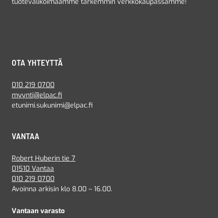
tuotevalikoimaamme tarkemmin verkkokaupassamme!
OTA YHTEYTTÄ
010 219 0700
myynti@elpac.fi
etunimi.sukunimi@elpac.fi
VANTAA
Robert Huberin tie 7
01510 Vantaa
010 219 0700
Avoinna arkisin klo 8.00 – 16.00.
Vantaan varasto