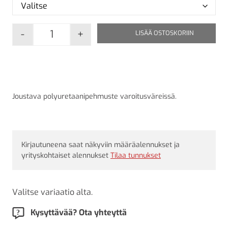
-
+
LISÄÄ OSTOSKORIIN
Turvapehmuste tyyppi A määrä
Joustava polyuretaanipehmuste varoitusväreissä.
Kirjautuneena saat näkyviin määräalennukset ja
yrityskohtaiset alennukset
Tilaa tunnukset
Valitse variaatio alta.
Kysyttävää? Ota yhteyttä