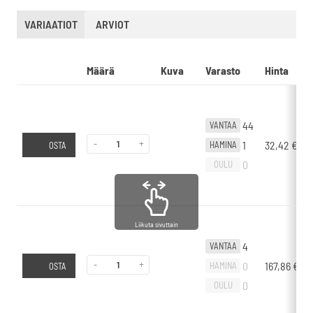
VARIAATIOT
ARVIOT
Määrä
Kuva
Varasto
Hinta
44
VANTAA
-
+
1
32,42
€
HAMINA
OSTA
0
OULU
Liikuta sivuttain
4
VANTAA
-
+
0
167,86
€
HAMINA
OSTA
0
OULU