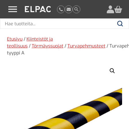
?
elpac.fi
Hae
Hae
tuotteita
Etusivu
/
Kiinteistöt ja
teollisuus
/
Törmäyssuojat
/
Turvapehmusteet
/ Turvape
tyyppi A