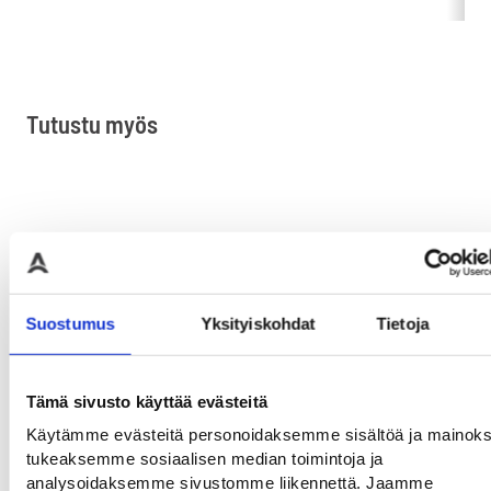
Tutustu myös
Suostumus
Yksityiskohdat
Tietoja
Tämä sivusto käyttää evästeitä
Turvapehmuste tyyppi D
SlowStop hyllysuoja
Tur
Käytämme evästeitä personoidaksemme sisältöä ja mainoks
tyyppi 1
Joustava
Jou
tukeaksemme sosiaalisen median toimintoja ja
polyuretaanipehmuste
pol
analysoidaksemme sivustomme liikennettä. Jaamme
SlowStop tuoteperheen