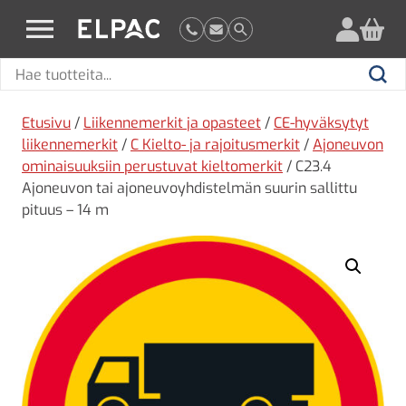
?
elpac.fi
Hae
Hae
tuotteita
Etusivu
/
Liikennemerkit ja opasteet
/
CE-hyväksytyt
liikennemerkit
/
C Kielto- ja rajoitusmerkit
/
Ajoneuvon
ominaisuuksiin perustuvat kieltomerkit
/ C23.4
Ajoneuvon tai ajoneuvoyhdistelmän suurin sallittu
pituus – 14 m