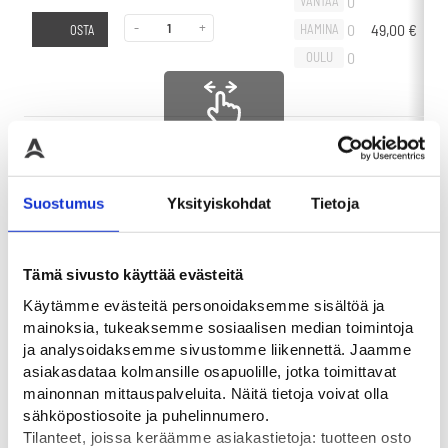
0
VANTAA
-
+
0
49,00
€
-
HAMINA
OSTA
0
OULU
Liikuta sivuttain
0
VANTAA
-
+
0
60,00
€
-
HAMINA
Suostumus
Yksityiskohdat
Tietoja
OSTA
0
OULU
Tämä sivusto käyttää evästeitä
Käytämme evästeitä personoidaksemme sisältöä ja
mainoksia, tukeaksemme sosiaalisen median toimintoja
ja analysoidaksemme sivustomme liikennettä. Jaamme
asiakasdataa kolmansille osapuolille, jotka toimittavat
Tutustu myös
mainonnan mittauspalveluita. Näitä tietoja voivat olla
sähköpostiosoite ja puhelinnumero.
Tilanteet, joissa keräämme asiakastietoja: tuotteen osto