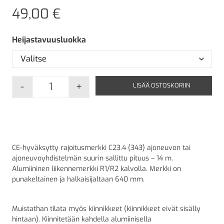
49,00
€
Heijastavuusluokka
-
+
LISÄÄ OSTOSKORIIN
C23.4 Ajoneuvon tai ajoneuvoyhdistelmän suuri
CE-hyväksytty rajoitusmerkki C23.4 (343) ajoneuvon tai
ajoneuvoyhdistelmän suurin sallittu pituus – 14 m.
Alumiininen liikennemerkki R1/R2 kalvolla. Merkki on
punakeltainen ja halkaisijaltaan 640 mm.
Muistathan tilata myös kiinnikkeet (kiinnikkeet eivät sisälly
hintaan). Kiinnitetään kahdella alumiinisella