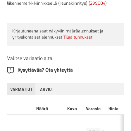
liikennemerkkikiinnikkeellä (reunakiinnitys) (
299004
).
Kirjautuneena saat näkyviin määräalennukset ja
yrityskohtaiset alennukset
Tilaa tunnukset
Valitse variaatio alta.
Kysyttävää? Ota yhteyttä
VARIAATIOT
ARVIOT
Määrä
Kuva
Varasto
Hinta
L