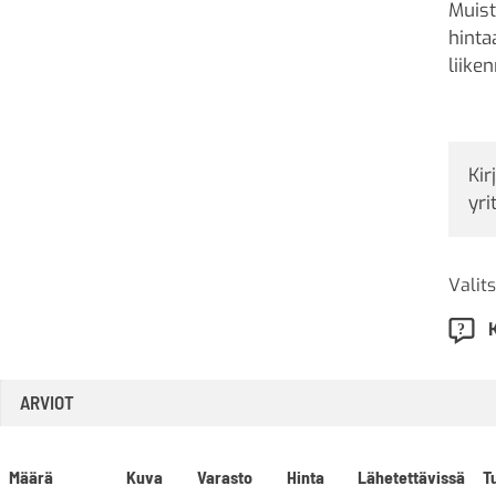
Muist
hinta
liike
Kir
yri
Valits
ARVIOT
Määrä
Kuva
Varasto
Hinta
Lähetettävissä
T