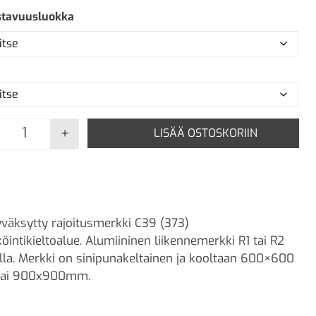
stavuusluokka
+
LISÄÄ OSTOSKORIIN
C39 Pysäköintikieltoalue määrä
väksytty rajoitusmerkki C39 (373)
öintikieltoalue. Alumiininen liikennemerkki R1 tai R2
lla. Merkki on sinipunakeltainen ja kooltaan 600×600
ai 900x900mm.