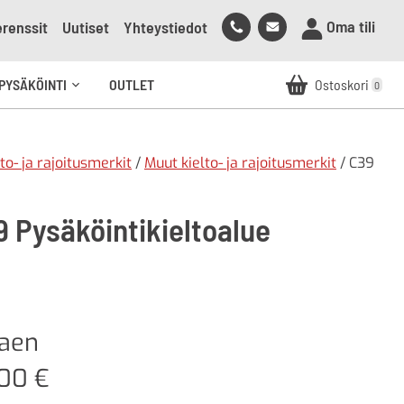
Soita
Lähetä
Oma tili
renssit
Uutiset
Yhteystiedot
meille
sähköpostia
meille
PYSÄKÖINTI
OUTLET
Ostoskori
0
Avaa
alavalikko
lto- ja rajoitusmerkit
/
Muut kielto- ja rajoitusmerkit
/ C39
9 Pysäköintikieltoalue
kaen
,00
€