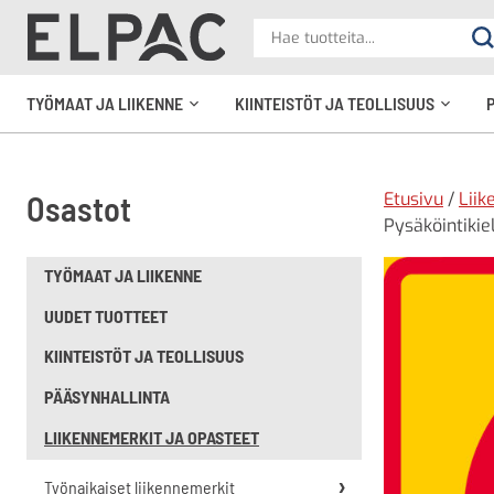
?
Hae
Ha
tuotteita
elpac.fi
TYÖMAAT JA LIIKENNE
KIINTEISTÖT JA TEOLLISUUS
Avaa
Avaa
alavalikko
alavali
Etusivu
/
Liik
Osastot
Pysäköintikie
TYÖMAAT JA LIIKENNE
UUDET TUOTTEET
KIINTEISTÖT JA TEOLLISUUS
PÄÄSYNHALLINTA
LIIKENNEMERKIT JA OPASTEET
Työnaikaiset liikennemerkit