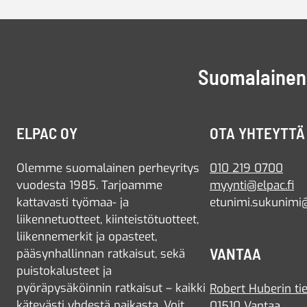
Suomalainen 
ELPAC OY
OTA YHTEYTTÄ
Olemme suomalainen perheyritys
010 219 0700
vuodesta 1985. Tarjoamme
myynti@elpac.fi
kattavasti työmaa- ja
etunimi.sukunimi@
liikennetuotteet, kiinteistötuotteet,
liikennemerkit ja opasteet,
VANTAA
pääsynhallinnan ratkaisut, sekä
puistokalusteet ja
pyöräpysäköinnin ratkaisut – kaikki
Robert Huberin tie
kätevästi yhdestä paikasta. Voit
01510 Vantaa