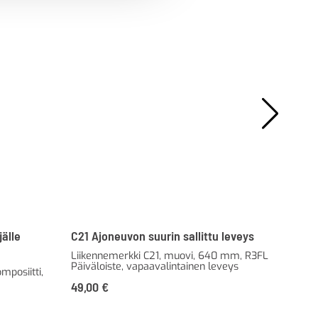
jälle
C21 Ajoneuvon suurin sallittu leveys
H11
Liikennemerkki C21, muovi, 640 mm, R3FL
Lii
Päiväloiste, vapaavalintainen leveys
R3F
mposiitti,
49,00
€
38