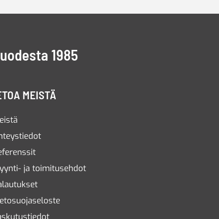
vuodesta 1985
ETOA MEISTÄ
eistä
hteystiedot
eferenssit
yynti- ja toimitusehdot
alautukset
ietosuojaseloste
askutustiedot