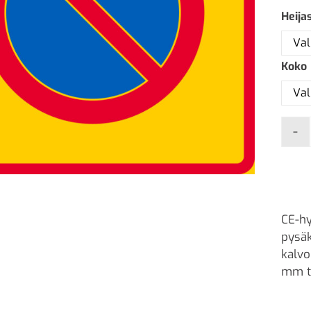
Heija
Koko
-
CE-hy
pysäk
kalvo
mm t