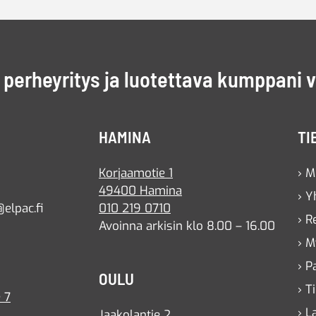
perheyritys ja luotettava kumppani 
HAMINA
TI
Korjaamotie 1
› M
49400 Hamina
› Y
elpac.fi
010 219 0710
› R
Avoinna arkisin klo 8.00 – 16.00
› M
› P
OULU
› T
 7
› L
Jaakolantie 2