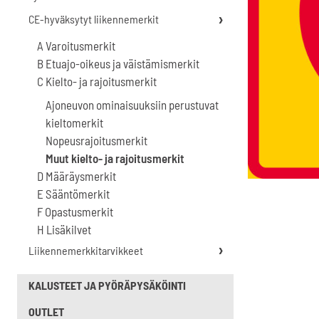
CE-hyväksytyt liikennemerkit
A Varoitusmerkit
B Etuajo-oikeus ja väistämismerkit
C Kielto- ja rajoitusmerkit
Ajoneuvon ominaisuuksiin perustuvat
kieltomerkit
Nopeusrajoitusmerkit
Muut kielto- ja rajoitusmerkit
D Määräysmerkit
E Sääntömerkit
F Opastusmerkit
H Lisäkilvet
Liikennemerkkitarvikkeet
KALUSTEET JA PYÖRÄPYSÄKÖINTI
OUTLET