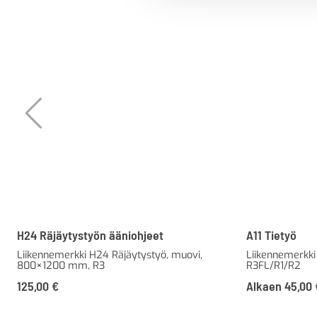
H24 Räjäytystyön ääniohjeet
A11 Tietyö
Liikennemerkki H24 Räjäytystyö, muovi,
Liikennemerkki 
800×1200 mm, R3
R3FL/R1/R2
125,00
€
Alkaen
45,00