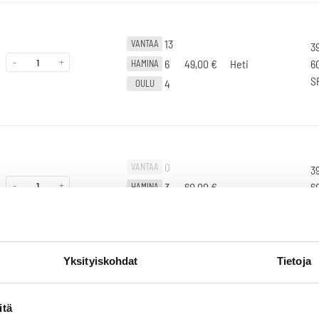
13
VANTAA
3
-
+
6
49,00
€
Heti
6
HAMINA
S
4
OULU
0
VANTAA
3
-
+
3
60,00
€
-
6
HAMINA
R
6
OULU
Yksityiskohdat
Tietoja
Liikuta sivuttain
0
VANTAA
3
itä
-
+
2
49,00
€
-
9
HAMINA