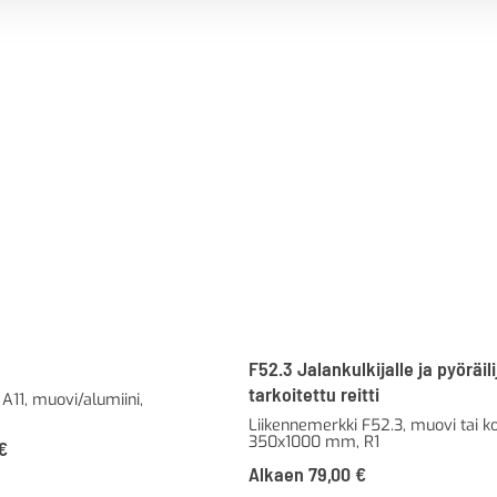
F52.3 Jalankulkijalle ja pyöräili
tarkoitettu reitti
A11, muovi/alumiini,
Liikennemerkki F52.3, muovi tai ko
350x1000 mm, R1
€
Alkaen
79,00
€