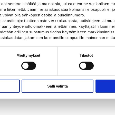
S
0
daksemme sisältöä ja mainoksia, tukeaksemme sosiaalisen med
OULU
 liikennettä. Jaamme asiakasdataa kolmansille osapuolille, jo
ja voivat olla sähköpostiosoite ja puhelinnumero.
iakastietoja: tuotteen osto verkkokaupasta, uutiskirjeen tai muun
uun yhteydenottolomakkeen lähettäminen, käyttäjätilin luominen,
pyydetään erillinen suostumus tiedon käyttämiseen markkinoinni
0
VANTAA
3
asiakasdatan jakamisen kolmansille osapuolille mainonnan mitta
-
+
2
60,00
€
-
9
HAMINA
R
0
OULU
Mieltymykset
Tilastot
Salli valinta