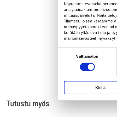
Käytämme evästeitä personoi
analysoidaksemme sivustomme
mittauspalveluita. Näitä tieto
Tilanteet, joissa keräämme as
tarjouspyyntölomakkeen tai m
kerätään ylläoleva tieto ja 
mainontaevästeet, hyväksyt 
OSTA
Suostumuksen
Välttämätön
valinta
Kiellä
Tutustu myös