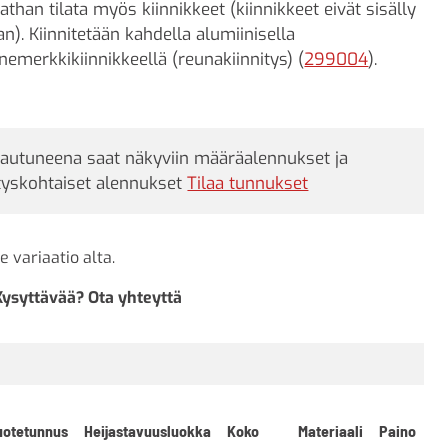
athan tilata myös kiinnikkeet (kiinnikkeet eivät sisälly
an). Kiinnitetään kahdella alumiinisella
nnemerkkikiinnikkeellä (reunakiinnitys) (
299004
).
jautuneena saat näkyviin määräalennukset ja
tyskohtaiset alennukset
Tilaa tunnukset
e variaatio alta.
Kysyttävää? Ota yhteyttä
uotetunnus
Heijastavuusluokka
Koko
Materiaali
Paino