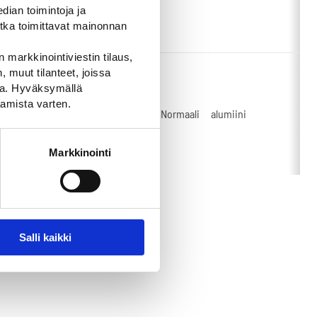
PK-CE
ian toimintoja ja
tka toimittavat mainonnan
 markkinointiviestin tilaus,
 muut tilanteet, joissa
ssa. Hyväksymällä
9C39-A-
amista varten.
00x900-
R2
Normaali
alumiini
2-SPK-CE
Markkinointi
Salli kaikki