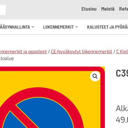
Etusivu
Meistä
Refe
e
PÄÄSYNHALLINTA
LIIKENNEMERKIT
KALUSTEET JA PYÖRÄ
Avaa
Avaa
kko
alavalikko
alavalikko
ennemerkit ja opasteet
/
CE-hyväksytyt liikennemerkit
/
C Kie
ltoalue
C3
Al
49