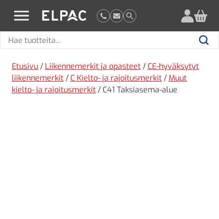
?
elpac.fi
Hae
Hae
tuotteita
Etusivu
/
Liikennemerkit ja opasteet
/
CE-hyväksytyt
liikennemerkit
/
C Kielto- ja rajoitusmerkit
/
Muut
kielto- ja rajoitusmerkit
/ C41 Taksiasema-alue