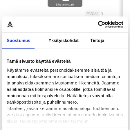
Liikuta sivuttain
0
VANTAA
-
+
0
60,00
€
-
HAMINA
OSTA
0
OULU
Suostumus
Yksityiskohdat
Tietoja
Tämä sivusto käyttää evästeitä
Käytämme evästeitä personoidaksemme sisältöä ja
Tutustu myös
mainoksia, tukeaksemme sosiaalisen median toimintoja
ja analysoidaksemme sivustomme liikennettä. Jaamme
asiakasdataa kolmansille osapuolille, jotka toimittavat
mainonnan mittauspalveluita. Näitä tietoja voivat olla
sähköpostiosoite ja puhelinnumero.
Tilanteet, joissa keräämme asiakastietoja: tuotteen osto
verkkokaupasta, uutiskirjeen tai muun markkinointiviestin
tilaus, tarjouspyyntölomakkeen tai muun
yhteydenottolomakkeen lähettäminen, käyttäjätilin