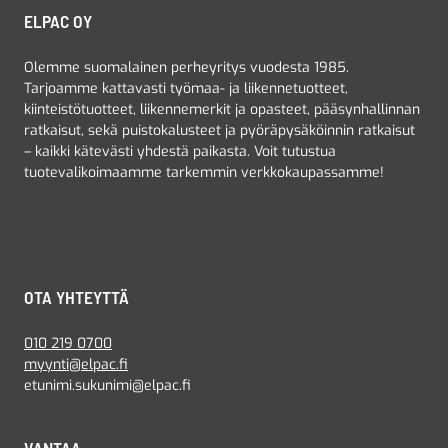
ELPAC OY
Olemme suomalainen perheyritys vuodesta 1985.
Tarjoamme kattavasti työmaa- ja liikennetuotteet,
kiinteistötuotteet, liikennemerkit ja opasteet, pääsynhallinnan
ratkaisut, sekä puistokalusteet ja pyöräpysäköinnin ratkaisut
– kaikki kätevästi yhdestä paikasta. Voit tutustua
tuotevalikoimaamme tarkemmin verkkokaupassamme!
OTA YHTEYTTÄ
010 219 0700
myynti@elpac.fi
etunimi.sukunimi@elpac.fi