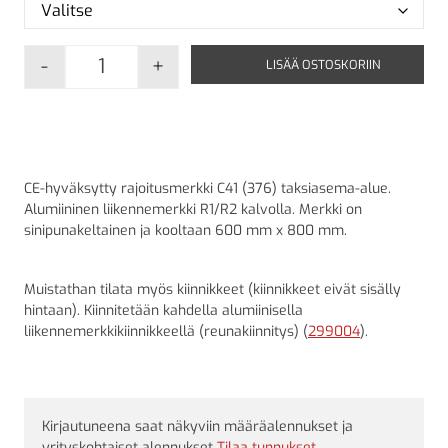
-
+
LISÄÄ OSTOSKORIIN
C41 Taksiasema-alue määrä
CE-hyväksytty rajoitusmerkki C41 (376) taksiasema-alue.
Alumiininen liikennemerkki R1/R2 kalvolla. Merkki on
sinipunakeltainen ja kooltaan 600 mm x 800 mm.
Muistathan tilata myös kiinnikkeet (kiinnikkeet eivät sisälly
hintaan). Kiinnitetään kahdella alumiinisella
liikennemerkkikiinnikkeellä (reunakiinnitys) (
299004
).
Kirjautuneena saat näkyviin määräalennukset ja
yrityskohtaiset alennukset
Tilaa tunnukset