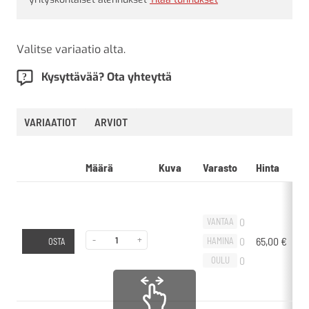
Valitse variaatio alta.
Kysyttävää? Ota yhteyttä
VARIAATIOT
ARVIOT
Määrä
Kuva
Varasto
Hinta
L
0
VANTAA
-
+
0
65,00
€
-
HAMINA
OSTA
0
OULU