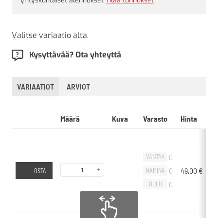
yrityskohtaiset alennukset
Tilaa tunnukset
Valitse variaatio alta.
Kysyttävää? Ota yhteyttä
VARIAATIOT
ARVIOT
Määrä
Kuva
Varasto
Hinta
L
0
VANTAA
-
+
0
49,00
€
-
HAMINA
OSTA
0
OULU