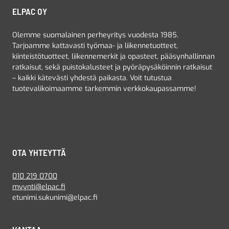
ELPAC OY
Olemme suomalainen perheyritys vuodesta 1985.
Tarjoamme kattavasti työmaa- ja liikennetuotteet,
kiinteistötuotteet, liikennemerkit ja opasteet, pääsynhallinnan
ratkaisut, sekä puistokalusteet ja pyöräpysäköinnin ratkaisut
– kaikki kätevästi yhdestä paikasta. Voit tutustua
tuotevalikoimaamme tarkemmin verkkokaupassamme!
OTA YHTEYTTÄ
010 219 0700
myynti@elpac.fi
etunimi.sukunimi@elpac.fi