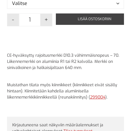
-
+
LISÄÄ OSTOSKORIIN
D10.3 Vähimmäisnopeus - 70 määrä
CE-hyväksytty rajoitusmerkki D10.3 vähimmäisnopeus – 70.
Liikennemerkki on alumiinia R1 tai R2 kalvolla. Merkki on
sinivalkoinen ja halkaisijaltaan 640 mm.
Muistathan tilata myös kiinnikkeet (kiinnikkeet eivät sisälly
hintaan). Kiinnitetään kahdella alumiinisella
liikennemerkkikiinnikkeellä (reunakiinnitys) (
299004
).
Kirjautuneena saat näkyviin määräalennukset ja