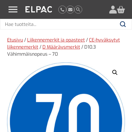
?
elpac.fi
Hae
Hae
tuotteita
Etusivu
/
Liikennemerkit ja opasteet
/
CE-hyväksytyt
liikennemerkit
/
D Määräysmerkit
/ D10.3
Vähimmäisnopeus – 70