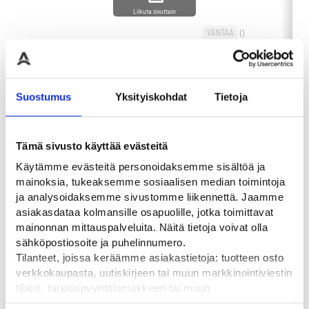
Liikuta sivuttain
0
VANTAA
-
+
0
60,00
€
-
HAMINA
OSTA
0
OULU
Suostumus
Yksityiskohdat
Tietoja
Tämä sivusto käyttää evästeitä
Käytämme evästeitä personoidaksemme sisältöä ja
Tutustu myös
mainoksia, tukeaksemme sosiaalisen median toimintoja
ja analysoidaksemme sivustomme liikennettä. Jaamme
asiakasdataa kolmansille osapuolille, jotka toimittavat
mainonnan mittauspalveluita. Näitä tietoja voivat olla
sähköpostiosoite ja puhelinnumero.
Tilanteet, joissa keräämme asiakastietoja: tuotteen osto
verkkokaupasta, uutiskirjeen tai muun markkinointiviestin
tilaus, tarjouspyyntölomakkeen tai muun
yhteydenottolomakkeen lähettäminen, käyttäjätilin