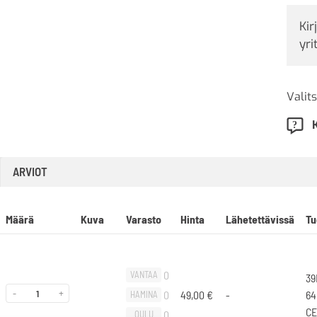
Kir
yri
Valits
ARVIOT
Määrä
Kuva
Varasto
Hinta
Lähetettävissä
Tu
0
VANTAA
39
-
+
0
49,00
€
-
64
HAMINA
CE
0
OULU