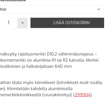
+
LISÄÄ OSTOSKORIIN
D10.2 Vähimmäisnopeus - 60 määrä
väksytty rajoitusmerkki D10.2 vähimmäisnopeus –
iikennemerkki on alumiinia R1 tai R2 kalvolla. Merkki
nivalkoinen ja halkaisijaltaan 640 mm.
athan tilata myös kiinnikkeet (kiinnikkeet eivät sisälly
an). Kiinnitetään kahdella alumiinisella
nnemerkkikiinnikkeellä (reunakiinnitys) (
299004
).