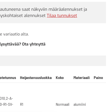
jautuneena saat näkyviin määräalennukset ja
tyskohtaiset alennukset
Tilaa tunnukset
e variaatio alta.
Kysyttävää? Ota yhteyttä
otetunnus
Heijastavuusluokka
Koko
Materiaali
Paino
D10.2-A-
0-R1-SV-
R1
Normaali
alumiini