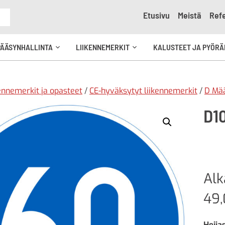
Etusivu
Meistä
Refe
e
PÄÄSYNHALLINTA
LIIKENNEMERKIT
KALUSTEET JA PYÖRÄ
Avaa
Avaa
kko
alavalikko
alavalikko
ennemerkit ja opasteet
/
CE-hyväksytyt liikennemerkit
/
D Mä
D1
Al
49
Heija