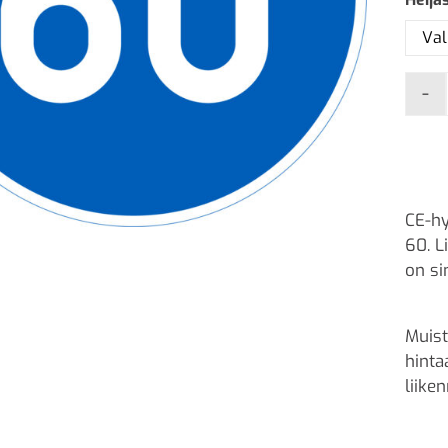
-
CE-hy
60. L
on si
Muist
hinta
liike