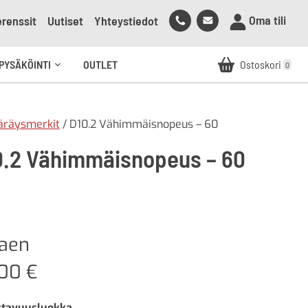
Soita
Lähetä
Oma tili
renssit
Uutiset
Yhteystiedot
meille
sähköpostia
meille
PYSÄKÖINTI
OUTLET
Ostoskori
0
Avaa
alavalikko
äräysmerkit
/ D10.2 Vähimmäisnopeus – 60
0.2 Vähimmäisnopeus – 60
kaen
,00
€
stavuusluokka