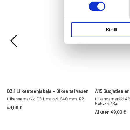
Kiellä
D3.1 Liikenteenjakaja – Oikea tai vasen
A15 Suojatien e
Liikennemerkki D3.1, muovi, 640 mm, R2
Liikennemerkki A15
R3FL/R1/R2
49,00
€
Alkaen
49,00
€