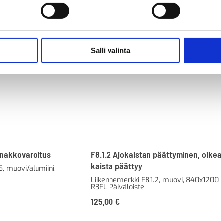
Salli valinta
nnakkovaroitus
F8.1.2 Ajokaistan päättyminen, oike
kaista päättyy
, muovi/alumiini,
Liikennemerkki F8.1.2, muovi, 840x120
R3FL Päiväloiste
125,00
€