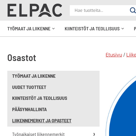
?
Hae
Ha
tuotteita
elpac.fi
TYÖMAAT JA LIIKENNE
KIINTEISTÖT JA TEOLLISUUS
Avaa
Avaa
alavalikko
alavali
Etusivu
/
Liik
Osastot
TYÖMAAT JA LIIKENNE
UUDET TUOTTEET
KIINTEISTÖT JA TEOLLISUUS
PÄÄSYNHALLINTA
LIIKENNEMERKIT JA OPASTEET
Työnaikaiset liikennemerkit