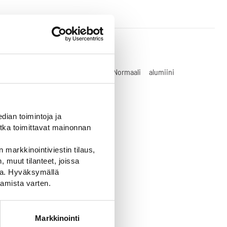
D10.2-A-
0-R2-SV-
R2
Normaali
alumiini
ian toimintoja ja
tka toimittavat mainonnan
 markkinointiviestin tilaus,
 muut tilanteet, joissa
ssa. Hyväksymällä
amista varten.
Markkinointi