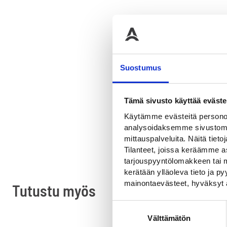
Suostumus
OSTA
Tämä sivusto käyttää eväste
Käytämme evästeitä personoi
analysoidaksemme sivustomme
mittauspalveluita. Näitä tieto
Tilanteet, joissa keräämme as
tarjouspyyntölomakkeen tai m
kerätään ylläoleva tieto ja 
mainontaevästeet, hyväksyt 
Tutustu myös
Suostumuksen
Välttämätön
valinta