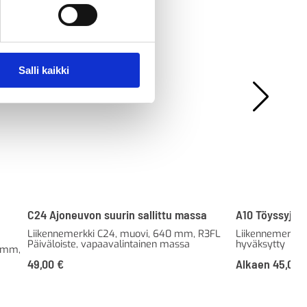
Salli kaikki
a
C24 Ajoneuvon suurin sallittu massa
A10 Töyssyjä
Liikennemerkki C24, muovi, 640 mm, R3FL
Liikennemerkki A
Päiväloiste, vapaavalintainen massa
hyväksytty
0 mm,
49,00
€
Alkaen
45,00