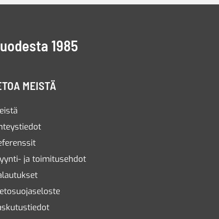
vuodesta 1985
ETOA MEISTÄ
eistä
hteystiedot
eferenssit
yynti- ja toimitusehdot
alautukset
ietosuojaseloste
askutustiedot