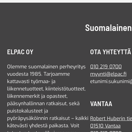
Suomalainen 
ELPAC OY
OTA YHTEYTTÄ
Olemme suomalainen perheyritys
010 219 0700
vuodesta 1985. Tarjoamme
myynti@elpac.fi
kattavasti työmaa- ja
etunimi.sukunimi@
liikennetuotteet, kiinteistötuotteet,
liikennemerkit ja opasteet,
VANTAA
pääsynhallinnan ratkaisut, sekä
puistokalusteet ja
pyöräpysäköinnin ratkaisut – kaikki
Robert Huberin tie
kätevästi yhdestä paikasta. Voit
01510 Vantaa