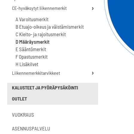
CE-hyväksytyt liikennemerkit
A Varoitusmerkit
B Etuajo-oikeus ja väistämismerkit
C Kielto- ja rajoitusmerkit
D Määräysmerkit
E Sääntömerkit
F Opastusmerkit
H Lisäkilvet
Liikennemerkkitarvikkeet
KALUSTEET JA PYÖRÄPYSÄKÖINTI
OUTLET
VUOKRAUS
ASENNUSPALVELU