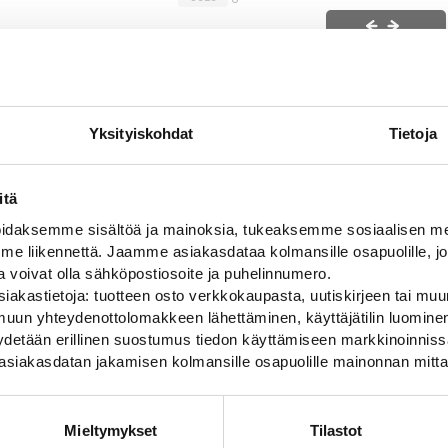
Liikuta sivuttain
0
VANTAA
39
Yksityiskohdat
Tietoja
-
+
0
60,00
€
-
64
HAMINA
CE
0
OULU
itä
daksemme sisältöä ja mainoksia, tukeaksemme sosiaalisen med
 liikennettä. Jaamme asiakasdataa kolmansille osapuolille, jo
ja voivat olla sähköpostiosoite ja puhelinnumero.
iakastietoja: tuotteen osto verkkokaupasta, uutiskirjeen tai muun
uun yhteydenottolomakkeen lähettäminen, käyttäjätilin luominen,
pyydetään erillinen suostumus tiedon käyttämiseen markkinoinni
asiakasdatan jakamisen kolmansille osapuolille mainonnan mitta
Mieltymykset
Tilastot