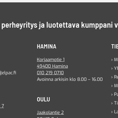
perheyritys ja luotettava kumppani 
HAMINA
TI
Korjaamotie 1
› M
49400 Hamina
› Y
elpac.fi
010 219 0710
› R
Avoinna arkisin klo 8.00 – 16.00
› M
› P
OULU
› T
 7
› L
Jaakolantie 2