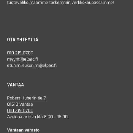
tuotevalikoimaamme tarkemmin verkkokaupassamme!
OTA YHTEYTTÄ
010 219 0700
myynti@elpac.fi
etunimi.sukunimi@elpac.fi
VANTAA
Robert Huberin tie 7
01510 Vantaa
010 219 0700
Avoinna arkisin klo 8.00 – 16.00.
Vantaan varasto