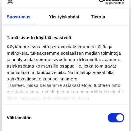
Suostumus
Yksityiskohdat
Tietoja
0
VANTAA
-
+
0
49,00
€
-
HAMINA
OSTA
Tämä sivusto käyttää evästeitä
0
OULU
Käytämme evästeitä personoidaksemme sisältöä ja
mainoksia, tukeaksemme sosiaalisen median toimintoja
ja analysoidaksemme sivustomme liikennettä. Jaamme
asiakasdataa kolmansille osapuolille, jotka toimittavat
Liikuta sivuttain
mainonnan mittauspalveluita. Näitä tietoja voivat olla
0
VANTAA
sähköpostiosoite ja puhelinnumero.
-
+
0
39,00
€
-
HAMINA
OSTA
Tilanteet, joissa keräämme asiakastietoja: tuotteen osto
verkkokaupasta, uutiskirjeen tai muun markkinointiviestin
0
OULU
tilaus, tarjouspyyntölomakkeen tai muun
yhteydenottolomakkeen lähettäminen, käyttäjätilin
luominen, muut tilanteet, joissa kerätään ylläoleva tieto ja
Suostumuksen
pyydetään erillinen suostumus tiedon käyttämiseen
Välttämätön
valinta
markkinoinnissa. Hyväksymällä mainontaevästeet,
0
VANTAA
hyväksyt asiakasdatan jakamisen kolmansille osapuolille