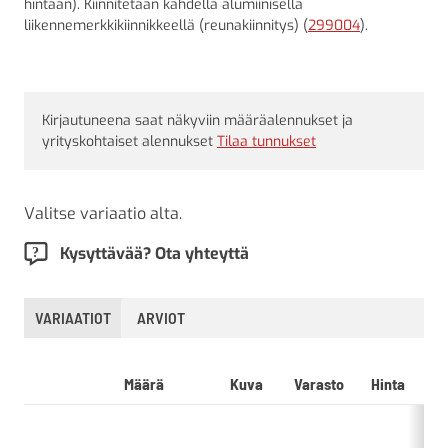
hintaan). Kiinnitetään kahdella alumiinisella
liikennemerkkikiinnikkeellä (reunakiinnitys) (
299004
).
Kirjautuneena saat näkyviin määräalennukset ja
yrityskohtaiset alennukset
Tilaa tunnukset
Valitse variaatio alta.
Kysyttävää? Ota yhteyttä
VARIAATIOT
ARVIOT
Määrä
Kuva
Varasto
Hinta
L