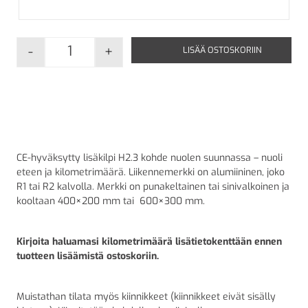
-
+
LISÄÄ OSTOSKORIIN
H2.3 Kohde nuolen suunnassa - nuoli eteen j
CE-hyväksytty lisäkilpi H2.3 kohde nuolen suunnassa – nuoli
eteen ja kilometrimäärä. Liikennemerkki on alumiininen, joko
R1 tai R2 kalvolla. Merkki on punakeltainen tai sinivalkoinen ja
kooltaan 400×200 mm tai 600×300 mm.
Kirjoita haluamasi kilometrimäärä lisätietokenttään ennen
tuotteen lisäämistä ostoskoriin.
Muistathan tilata myös kiinnikkeet (kiinnikkeet eivät sisälly