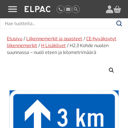
?
elpac.fi
Hae
Hae
tuotteita
Etusivu
/
Liikennemerkit ja opasteet
/
CE-hyväksytyt
liikennemerkit
/
H Lisäkilvet
/ H2.3 Kohde nuolen
suunnassa – nuoli eteen ja kilometrimäärä