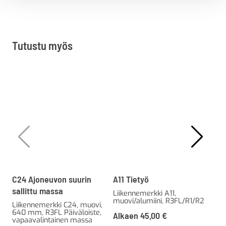
Tutustu myös
C24 Ajoneuvon suurin
A11 Tietyö
F24
sallittu massa
Liikennemerkki A11,
Lii
muovi/alumiini, R3FL/R1/R2
muo
Liikennemerkki C24, muovi,
600
640 mm, R3FL Päiväloiste,
Alkaen
45,00
€
vapaavalintainen massa
Al