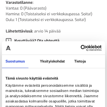
Varastotilanne:
Vantaa: 0 (Päävarasto)
Hamina: 0 (Toistaiseksi ei verkkokaupassa. Soita!)
Oulu: 1 (Toistaiseksi ei verkkokaupassa. Soita!)
Lähetettävissä:
arvio 14 päivää
Kysyttävää? Ota yhteyttä
LISÄTIEDOT
ARVIOT
Suostumus
Yksityiskohdat
Tietoja
Lisätiedot
Tämä sivusto käyttää evästeitä
Paino
Käytämme evästeitä personoidaksemme sisältöä ja
mainoksia, tukeaksemme sosiaalisen median toimintoja
7 kg (kilogramma)
ja analysoidaksemme sivustomme liikennettä. Jaamme
asiakasdataa kolmansille osapuolille, jotka toimittavat
mainonnan mittauspalveluita. Näitä tietoja voivat olla