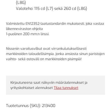
(L8G)
Valoteho: 115 cd (L7) sekä 260 cd (L8G)
Valmistettu EN12352-laatustandardin mukaisesti, joka vastaa
liikenneviraston ohjeita
1-puolinen 200 mm:n linssi.
Nissenin varoitusvilkut ovat virrankulutuksellisesti
markkinoiden taloudellisimpia, jonka ansiosta sinun paristojen
vaihto- sekä ostoväli on markkinoiden pisimpiä!
Kirjautuneena saat näkyviin määräalennukset ja
yrityskohtaiset alennukset
Tilaa tunnukset
Tuotetunnus (SKU):
213400