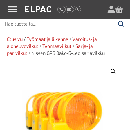
?
elpac.fi
Hae
Hae
tuotteita
Etusivu
/
Työmaat ja liikenne
/
Varoitus- ja
ajoneuvovilkut
/
Työmaavilkut
/
Sarja- ja
parivilkut
/ Nissen GPS Bako-5-Led sarjavilkku