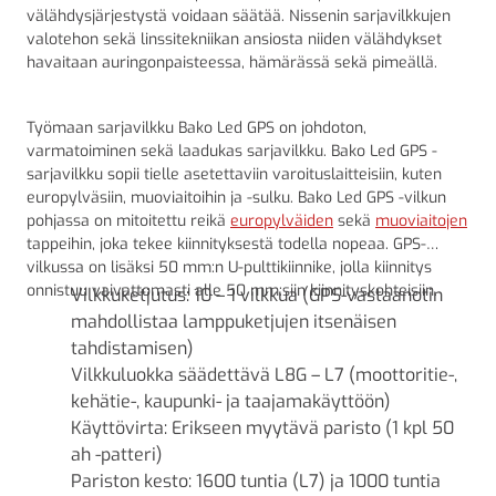
välähdysjärjestystä voidaan säätää. Nissenin sarjavilkkujen
valotehon sekä linssitekniikan ansiosta niiden välähdykset
havaitaan auringonpaisteessa, hämärässä sekä pimeällä.
Työmaan sarjavilkku Bako Led GPS on johdoton,
varmatoiminen sekä laadukas sarjavilkku. Bako Led GPS -
sarjavilkku sopii tielle asetettaviin varoituslaitteisiin, kuten
europylväsiin, muoviaitoihin ja -sulku. Bako Led GPS -vilkun
pohjassa on mitoitettu reikä
europylväiden
sekä
muoviaitojen
tappeihin, joka tekee kiinnityksestä todella nopeaa. GPS-
vilkussa on lisäksi 50 mm:n U-pulttikiinnike, jolla kiinnitys
onnistuu vaivattomasti alle 50 mm:siin kiinnityskohteisiin.
Vilkkuketjutus: 10 – 1 vilkkua (GPS-vastaanotin
mahdollistaa lamppuketjujen itsenäisen
tahdistamisen)
Vilkkuluokka säädettävä L8G – L7 (moottoritie-,
kehätie-, kaupunki- ja taajamakäyttöön)
Käyttövirta: Erikseen myytävä paristo (1 kpl 50
ah -patteri)
Pariston kesto: 1600 tuntia (L7) ja 1000 tuntia