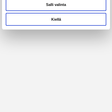
Salli valinta
Alan parhaat merkit
Kiellä