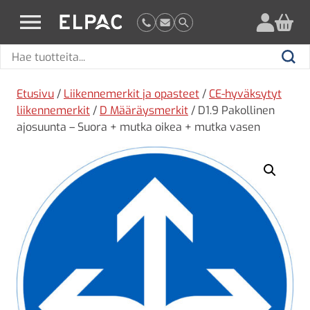
?
elpac.fi
Hae
Hae
tuotteita
Etusivu
/
Liikennemerkit ja opasteet
/
CE-hyväksytyt
liikennemerkit
/
D Määräysmerkit
/ D1.9 Pakollinen
ajosuunta – Suora + mutka oikea + mutka vasen