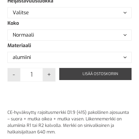
Heijastavuusluokka
Koko
Materiaali
-
+
LISÄÄ OSTOSKORIIN
D1.9 Pakollinen ajosuunta - Suora + mutka o
CE-hyväksytty rajoitusmerkki D1.9 (415) pakollinen ajosuunta
– suora + mutka oikea + mutka vasen. Liikennemerkki on
alumiinia R1 tai R2 kalvolla. Merkki on sinivalkoinen ja
halkaisijaltaan 640 mm.