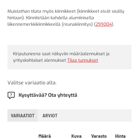
Muistathan tilata myös kiinnikkeet (kiinnikkeet eivät sisälly
hintaan). Kiinnitetään kahdella alumiinisella
liikennemerkkikiinnikkeellä (reunakiinnitys) (
299004
).
Kirjautuneena saat näkyviin määräalennukset ja
yrityskohtaiset alennukset
Tilaa tunnukset
Valitse variaatio alta.
Kysyttävää? Ota yhteyttä
VARIAATIOT
ARVIOT
Määrä
Kuva
Varasto
Hinta
L