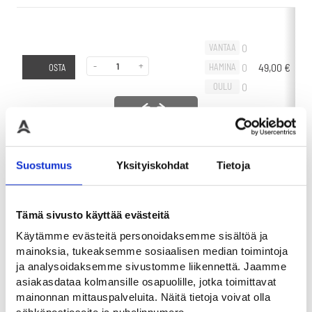
0
VANTAA
-
+
0
49,00
€
-
HAMINA
OSTA
0
OULU
Liikuta sivuttain
Suostumus
Yksityiskohdat
Tietoja
0
VANTAA
-
+
0
60,00
€
-
HAMINA
OSTA
0
OULU
Tämä sivusto käyttää evästeitä
Käytämme evästeitä personoidaksemme sisältöä ja
mainoksia, tukeaksemme sosiaalisen median toimintoja
ja analysoidaksemme sivustomme liikennettä. Jaamme
asiakasdataa kolmansille osapuolille, jotka toimittavat
mainonnan mittauspalveluita. Näitä tietoja voivat olla