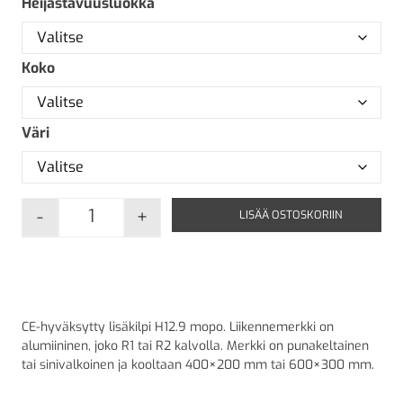
Heijastavuusluokka
Koko
Väri
-
+
LISÄÄ OSTOSKORIIN
H12.9 Mopo määrä
CE-hyväksytty lisäkilpi H12.9 mopo. Liikennemerkki on
alumiininen, joko R1 tai R2 kalvolla. Merkki on punakeltainen
tai sinivalkoinen ja kooltaan 400×200 mm tai 600×300 mm.