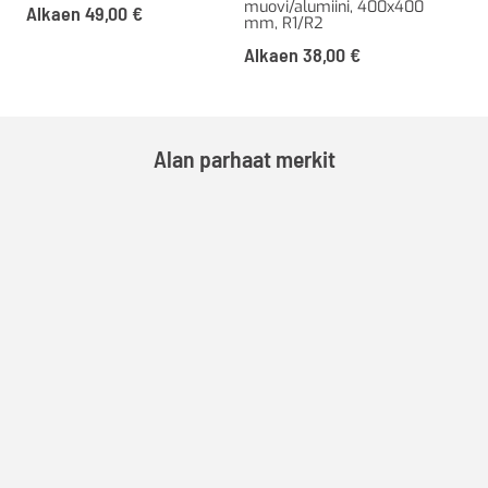
muovi/alumiini, 400x400
Alkaen
49,00
€
mm, R1/R2
Al
Alkaen
38,00
€
Alan parhaat merkit