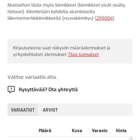
Muistathan tilata myös kiinnikkeet (kiinnikkeet eivät sisälly
hintaan). Kiinnitetään kahdella alumiinisella
liikennemerkkikiinnikkeellä (reunakiinnitys) (
299004
).
Kirjautuneena saat näkyviin määräalennukset ja
yrityskohtaiset alennukset
Tilaa tunnukset
Valitse variaatio alta.
Kysyttävää? Ota yhteyttä
VARIAATIOT
ARVIOT
Määrä
Kuva
Varasto
Hinta
L