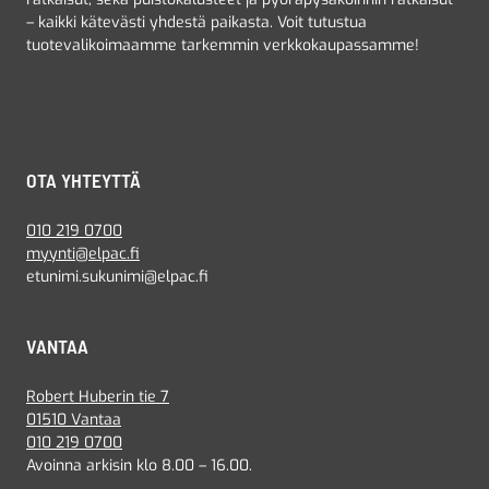
– kaikki kätevästi yhdestä paikasta. Voit tutustua
tuotevalikoimaamme tarkemmin verkkokaupassamme!
OTA YHTEYTTÄ
010 219 0700
myynti@elpac.fi
etunimi.sukunimi@elpac.fi
VANTAA
Robert Huberin tie 7
01510 Vantaa
010 219 0700
Avoinna arkisin klo 8.00 – 16.00.