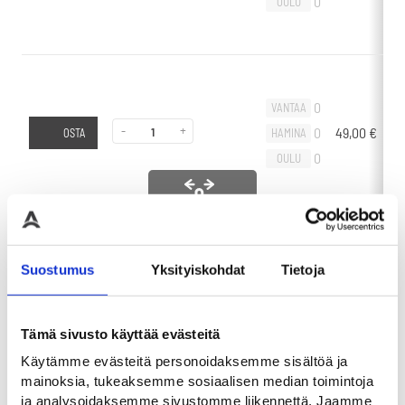
0
OULU
0
VANTAA
-
+
0
49,00
€
-
HAMINA
OSTA
0
OULU
Liikuta sivuttain
0
VANTAA
Suostumus
Yksityiskohdat
Tietoja
-
+
0
39,00
€
-
HAMINA
OSTA
0
OULU
Tämä sivusto käyttää evästeitä
Käytämme evästeitä personoidaksemme sisältöä ja
mainoksia, tukeaksemme sosiaalisen median toimintoja
ja analysoidaksemme sivustomme liikennettä. Jaamme