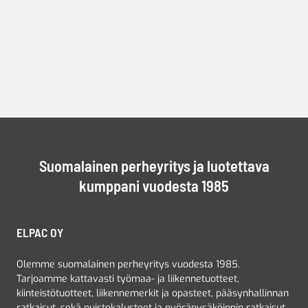
Suomalainen perheyritys ja luotettava
kumppani vuodesta 1985
ELPAC OY
Olemme suomalainen perheyritys vuodesta 1985.
Tarjoamme kattavasti työmaa- ja liikennetuotteet,
kiinteistötuotteet, liikennemerkit ja opasteet, pääsynhallinnan
ratkaisut, sekä puistokalusteet ja pyöräpysäköinnin ratkaisut