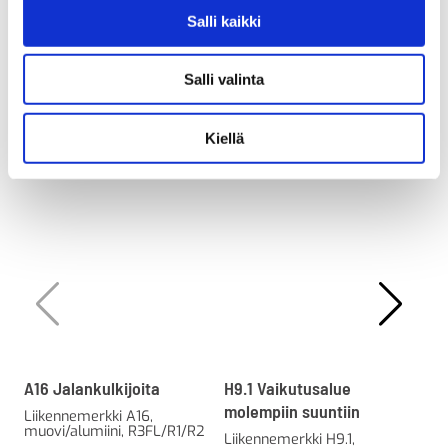
Salli kaikki
Salli valinta
Tutustu myös
Kiellä
A16 Jalankulkijoita
H9.1 Vaikutusalue
F24
molempiin suuntiin
Liikennemerkki A16,
Lii
muovi/alumiini, R3FL/R1/R2
muo
Liikennemerkki H9.1,
R2