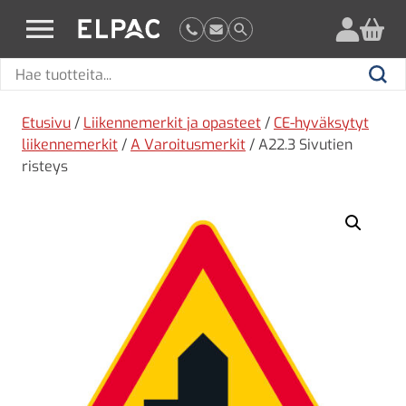
?
elpac.fi
Hae
Hae
tuotteita
Etusivu
/
Liikennemerkit ja opasteet
/
CE-hyväksytyt
liikennemerkit
/
A Varoitusmerkit
/ A22.3 Sivutien
risteys