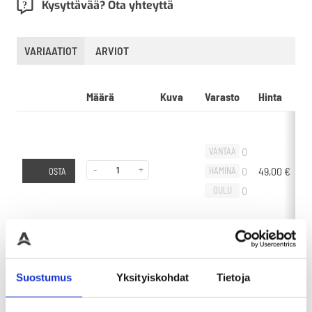
Kysyttävää? Ota yhteyttä
VARIAATIOT
ARVIOT
Määrä
Kuva
Varasto
Hinta
L
0
VANTAA
-
+
0
49,00
€
-
HAMINA
OSTA
0
OULU
0
VANTAA
Suostumus
Yksityiskohdat
Tietoja
-
+
0
60,00
€
-
HAMINA
OSTA
0
OULU
Liikuta sivuttain