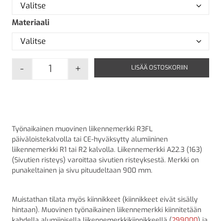
Materiaali
-
+
LISÄÄ OSTOSKORIIN
A22.3 Sivutien risteys määrä
Työnaikainen muovinen liikennemerkki R3FL
päiväloistekalvolla tai CE-hyväksytty alumiininen
liikennemerkki R1 tai R2 kalvolla. Liikennemerkki A22.3 (163)
(Sivutien risteys) varoittaa sivutien risteyksestä. Merkki on
punakeltainen ja sivu pituudeltaan 900 mm.
Muistathan tilata myös kiinnikkeet (kiinnikkeet eivät sisälly
hintaan). Muovinen työnaikainen liikennemerkki kiinnitetään
kahdella alumiinisella liikennemerkkikiinnikkeellä (
299000
) ja