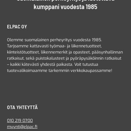
kumppani vuodesta 1985
ELPAC OY
Olemme suomalainen perheyritys vuodesta 1985.
Tarjoamme kattavasti työmaa- ja liikennetuotteet,
kiinteistötuotteet, liikennemerkit ja opasteet, pääsynhallinnan
ratkaisut, sekä puistokalusteet ja pyöräpysäköinnin ratkaisut
– kaikki kätevästi yhdestä paikasta. Voit tutustua
tuotevalikoimaamme tarkemmin verkkokaupassamme!
OTA YHTEYTTÄ
010 219 0700
myynti@elpac.fi