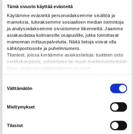
Tämä sivusto käyttää evästeitä
Käytämme evästeitä personoidaksemme sisältöä ja
mainoksia, tukeaksemme sosiaalisen median toimintoja
ja analysoidaksemme sivustomme liikennettä. Jaamme
1
VANTAA
asiakasdataa kolmansille osapuolille, jotka toimittavat
mainonnan mittauspalveluita. Näitä tietoja voivat olla
-
+
3
49,00
€
He
HAMINA
OSTA
sähköpostiosoite ja puhelinnumero.
5
OULU
Tilanteet, joissa keräämme asiakastietoja: tuotteen osto
verkkokaupasta, uutiskirjeen tai muun markkinointiviestin
tilaus, tarjouspyyntölomakkeen tai muun
yhteydenottolomakkeen lähettäminen, käyttäjätilin
luominen, muut tilanteet, joissa kerätään ylläoleva tieto ja
Suostumuksen
pyydetään erillinen suostumus tiedon käyttämiseen
Välttämätön
valinta
markkinoinnissa. Hyväksymällä mainontaevästeet,
Tutustu myös
hyväksyt asiakasdatan jakamisen kolmansille osapuolille
Mieltymykset
mainonnan mittaamista varten.
Tilastot