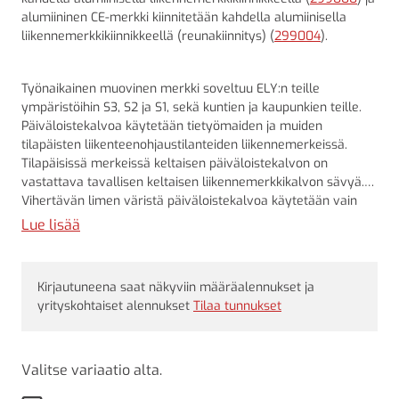
alumiininen CE-merkki kiinnitetään kahdella alumiinisella
liikennemerkkikiinnikkeellä (reunakiinnitys) (
299004
).
Työnaikainen muovinen merkki soveltuu ELY:n teille
ympäristöihin S3, S2 ja S1, sekä kuntien ja kaupunkien teille.
Päiväloistekalvoa käytetään tietyömaiden ja muiden
tilapäisten liikenteenohjaustilanteiden liikennemerkeissä.
Tilapäisissä merkeissä keltaisen päiväloistekalvon on
vastattava tavallisen keltaisen liikennemerkkikalvon sävyä.
Vihertävän limen väristä päiväloistekalvoa käytetään vain
sulku- ja varoituslaitteissa.
Lue lisää
Kirjautuneena saat näkyviin määräalennukset ja
yrityskohtaiset alennukset
Tilaa tunnukset
Valitse variaatio alta.